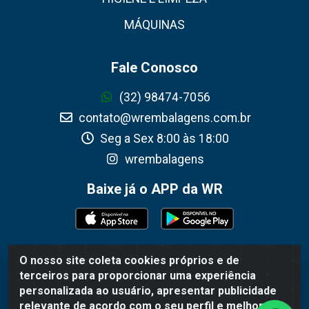
MÁQUINAS
Fale Conosco
(32) 98474-7056
contato@wrembalagens.com.br
Seg a Sex 8:00 às 18:00
wrembalagens
Baixe já o APP da WR
O nosso site coleta cookies próprios e de
WR Embalagens - R. Cel. Teodoro Gomes de Araújo, 1360 -
terceiros para proporcionar uma experiência
Grogotó - Barbacena / MG - CEP 36202-628 - CNPJ
personalizada ao usuário, apresentar publicidade
02.692.206/0001-55
relevante de acordo com o seu perfil e melhorar a