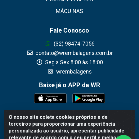
MÁQUINAS
Fale Conosco
(32) 98474-7056
contato@wrembalagens.com.br
Seg a Sex 8:00 às 18:00
wrembalagens
Baixe já o APP da WR
O nosso site coleta cookies próprios e de
WR Embalagens - R. Cel. Teodoro Gomes de Araújo, 1360 -
terceiros para proporcionar uma experiência
Grogotó - Barbacena / MG - CEP 36202-628 - CNPJ
personalizada ao usuário, apresentar publicidade
02.692.206/0001-55
relevante de acordo com o seu perfil e melhorar a