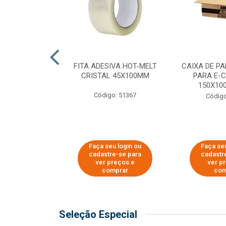
 PAPEL KRAFT
FITA ADESIVA HOT-MELT
CAIXA DE P
 - 40CM
CRISTAL 45X100MM
PARA E-
150X100
o: 23403
Código: 51367
Código
u login ou
Faça seu login ou
Faça seu
e-se para
cadastre-se para
cadastr
reços e
ver preços e
ver p
mprar
comprar
com
Seleção Especial