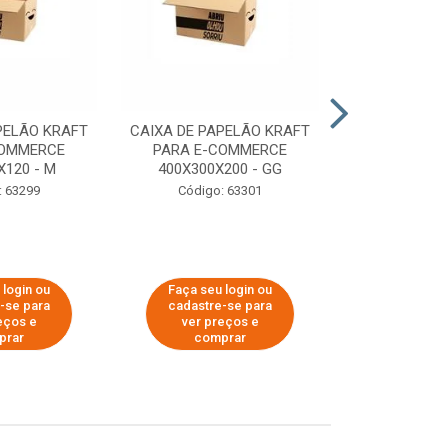
PELÃO KRAFT
CAIXA DE PAPELÃO KRAFT
CAIXA DE PA
COMMERCE
PARA E-COMMERCE
PARA E-C
X120 - M
400X300X200 - GG
200X150
: 63299
Código: 63301
Código:
 login ou
Faça seu login ou
Faça seu 
-se para
cadastre-se para
cadastre
eços e
ver preços e
ver pr
prar
comprar
comp