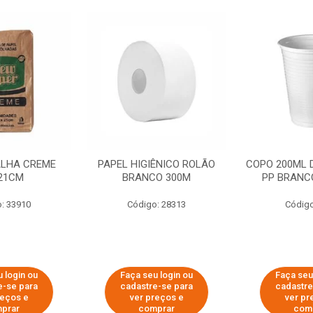
ALHA CREME
PAPEL HIGIÊNICO ROLÃO
COPO 200ML 
21CM
BRANCO 300M
PP BRANCO
: 33910
Código: 28313
Código
 login ou
Faça seu login ou
Faça seu
e-se para
cadastre-se para
cadastre
reços e
ver preços e
ver pr
prar
comprar
com