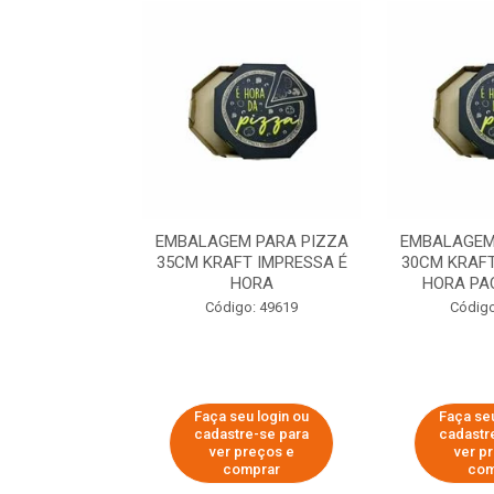
 PARA PIZZA
EMBALAGEM PARA PIZZA
EMBALAGEM
T IMPRESSA É
35CM KRAFT IMPRESSA É
30CM KRAFT
ORA
HORA
HORA PA
o: 60007
Código: 49619
Código
u login ou
Faça seu login ou
Faça seu
e-se para
cadastre-se para
cadastr
reços e
ver preços e
ver p
mprar
comprar
com