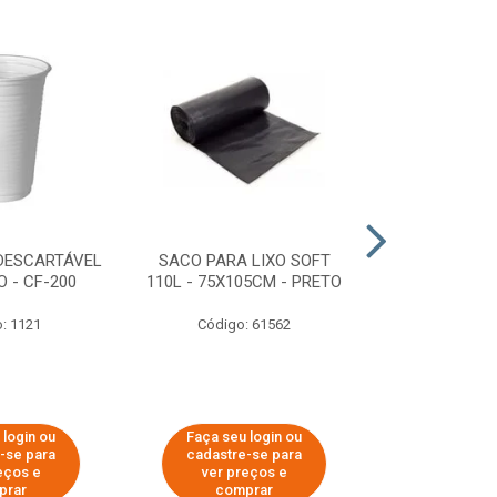
DESCARTÁVEL
SACO PARA LIXO SOFT
DISPENSER 
 - CF-200
110L - 75X105CM - PRETO
HIGIÊNICO R
ECOLÓGI
: 1121
Código: 61562
Código:
 login ou
Faça seu login ou
Faça seu 
-se para
cadastre-se para
cadastre
eços e
ver preços e
ver pr
prar
comprar
comp