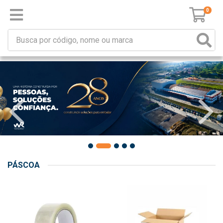
0
PÁSCOA