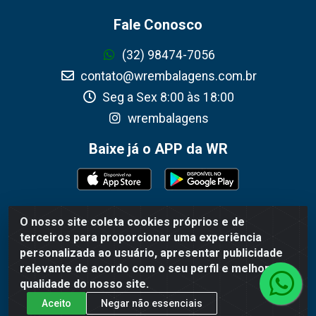
Fale Conosco
(32) 98474-7056
contato@wrembalagens.com.br
Seg a Sex 8:00 às 18:00
wrembalagens
Baixe já o APP da WR
O nosso site coleta cookies próprios e de
WR Embalagens - R. Cel. Teodoro Gomes de Araújo, 1360 -
terceiros para proporcionar uma experiência
Grogotó - Barbacena / MG - CEP 36202-628 - CNPJ
personalizada ao usuário, apresentar publicidade
02.692.206/0001-55
relevante de acordo com o seu perfil e melhorar a
qualidade do nosso site.
Aceito
Negar não essenciais