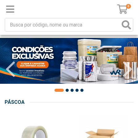
0
PÁSCOA