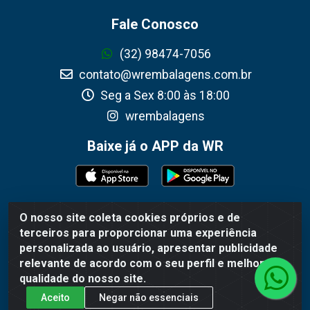
Fale Conosco
(32) 98474-7056
contato@wrembalagens.com.br
Seg a Sex 8:00 às 18:00
wrembalagens
Baixe já o APP da WR
O nosso site coleta cookies próprios e de
WR Embalagens - R. Cel. Teodoro Gomes de Araújo, 1360 -
terceiros para proporcionar uma experiência
Grogotó - Barbacena / MG - CEP 36202-628 - CNPJ
personalizada ao usuário, apresentar publicidade
02.692.206/0001-55
relevante de acordo com o seu perfil e melhorar a
qualidade do nosso site.
Aceito
Negar não essenciais