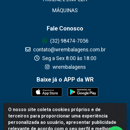
MÁQUINAS
Fale Conosco
(32) 98474-7056
contato@wrembalagens.com.br
Seg a Sex 8:00 às 18:00
wrembalagens
Baixe já o APP da WR
O nosso site coleta cookies próprios e de
WR Embalagens - R. Cel. Teodoro Gomes de Araújo, 1360 -
terceiros para proporcionar uma experiência
Grogotó - Barbacena / MG - CEP 36202-628 - CNPJ
personalizada ao usuário, apresentar publicidade
02.692.206/0001-55
relevante de acordo com o seu perfil e melhorar a