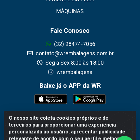
MÁQUINAS
Fale Conosco
(32) 98474-7056
contato@wrembalagens.com.br
Seg a Sex 8:00 às 18:00
wrembalagens
Baixe já o APP da WR
O nosso site coleta cookies próprios e de
WR Embalagens - R. Cel. Teodoro Gomes de Araújo, 1360 -
terceiros para proporcionar uma experiência
Grogotó - Barbacena / MG - CEP 36202-628 - CNPJ
personalizada ao usuário, apresentar publicidade
02.692.206/0001-55
relevante de acordo com o seu perfil e melhorar a