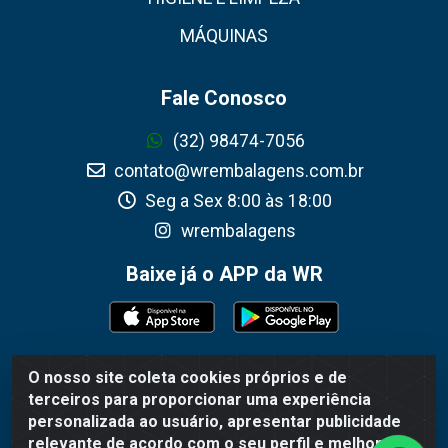
MÁQUINAS
Fale Conosco
(32) 98474-7056
contato@wrembalagens.com.br
Seg a Sex 8:00 às 18:00
wrembalagens
Baixe já o APP da WR
O nosso site coleta cookies próprios e de
WR Embalagens - R. Cel. Teodoro Gomes de Araújo, 1360 -
terceiros para proporcionar uma experiência
Grogotó - Barbacena / MG - CEP 36202-628 - CNPJ
personalizada ao usuário, apresentar publicidade
02.692.206/0001-55
relevante de acordo com o seu perfil e melhorar a