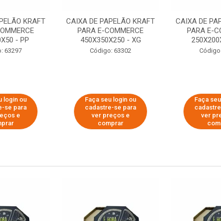
APELÃO KRAFT
CAIXA DE PAPELÃO KRAFT
CAIXA DE PA
COMMERCE
PARA E-COMMERCE
PARA E-
X50 - PP
450X350X250 - XG
250X200
: 63297
Código: 63302
Código
 login ou
Faça seu login ou
Faça seu
e-se para
cadastre-se para
cadastre
reços e
ver preços e
ver pr
prar
comprar
com