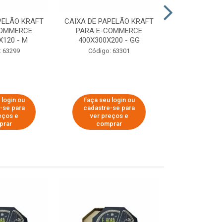
PELÃO KRAFT
CAIXA DE PAPELÃO KRAFT
CAIXA DE PA
COMMERCE
PARA E-COMMERCE
PARA E-C
X120 - M
400X300X200 - GG
200X150
: 63299
Código: 63301
Código:
 login ou
Faça seu login ou
Faça seu 
-se para
cadastre-se para
cadastre
eços e
ver preços e
ver pr
prar
comprar
comp