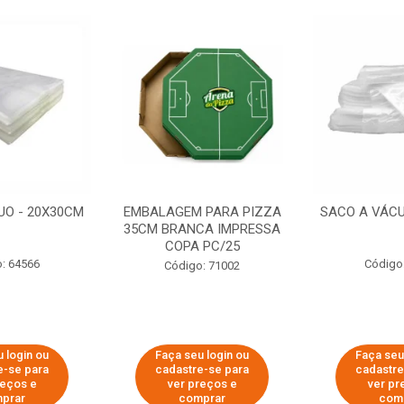
UO - 20X30CM
EMBALAGEM PARA PIZZA
SACO A VÁCU
35CM BRANCA IMPRESSA
COPA PC/25
: 64566
Código
Código: 71002
 login ou
Faça seu login ou
Faça seu
e-se para
cadastre-se para
cadastre
reços e
ver preços e
ver pr
prar
comprar
com