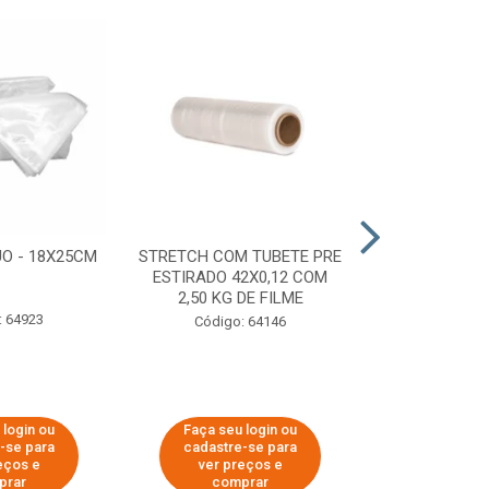
O - 18X25CM
STRETCH COM TUBETE PRE
STRETCH C
ESTIRADO 42X0,12 COM
50X0,25 COM
2,50 KG DE FILME
FIL
: 64923
Código: 64146
Código:
 login ou
Faça seu login ou
Faça seu 
-se para
cadastre-se para
cadastre
eços e
ver preços e
ver pr
prar
comprar
comp