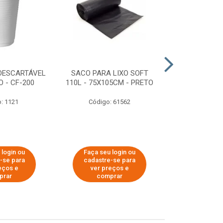
DESCARTÁVEL
SACO PARA LIXO SOFT
DISPENSER 
 - CF-200
110L - 75X105CM - PRETO
HIGIÊNICO R
ECOLÓGI
: 1121
Código: 61562
Código:
 login ou
Faça seu login ou
Faça seu 
-se para
cadastre-se para
cadastre
eços e
ver preços e
ver pr
prar
comprar
comp