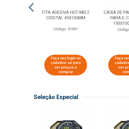
 PAPEL KRAFT
FITA ADESIVA HOT-MELT
CAIXA DE P
 - 40CM
CRISTAL 45X100MM
PARA E-
150X100
o: 23403
Código: 51367
Código
u login ou
Faça seu login ou
Faça seu
e-se para
cadastre-se para
cadastr
reços e
ver preços e
ver p
mprar
comprar
com
Seleção Especial