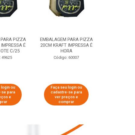
PARA PIZZA
EMBALAGEM PARA PIZZA
EMBALAGEM 
 IMPRESSA É
20CM KRAFT IMPRESSA É
35CM KRAFT 
OTE C/25
HORA
HO
: 49625
Código: 60007
Código:
 login ou
Faça seu login ou
Faça seu 
-se para
cadastre-se para
cadastre
eços e
ver preços e
ver pr
prar
comprar
comp