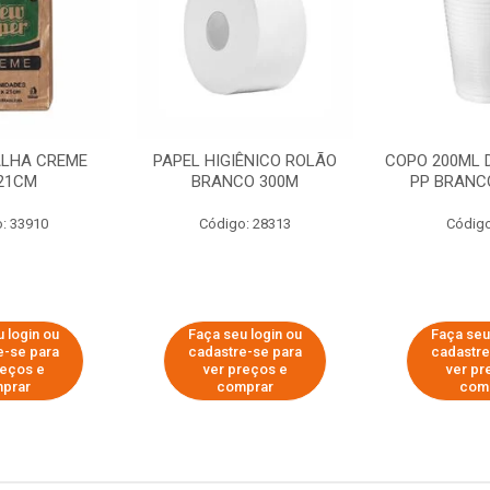
ALHA CREME
PAPEL HIGIÊNICO ROLÃO
COPO 200ML 
21CM
BRANCO 300M
PP BRANCO
: 33910
Código: 28313
Código
 login ou
Faça seu login ou
Faça seu
e-se para
cadastre-se para
cadastre
reços e
ver preços e
ver pr
prar
comprar
com