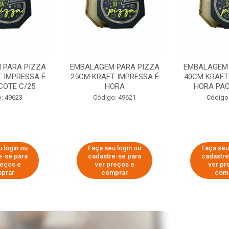
 PARA PIZZA
EMBALAGEM PARA PIZZA
EMBALAGEM 
 IMPRESSA É
25CM KRAFT IMPRESSA É
40CM KRAFT
COTE C/25
HORA
HORA PAC
: 49623
Código: 49621
Código
 login ou
Faça seu login ou
Faça seu
e-se para
cadastre-se para
cadastre
reços e
ver preços e
ver pr
prar
comprar
com