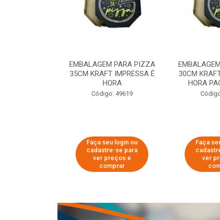
 PARA PIZZA
EMBALAGEM PARA PIZZA
EMBALAGEM
T IMPRESSA É
35CM KRAFT IMPRESSA É
30CM KRAFT
ORA
HORA
HORA PA
o: 60007
Código: 49619
Código
u login ou
Faça seu login ou
Faça seu
e-se para
cadastre-se para
cadastr
reços e
ver preços e
ver p
mprar
comprar
com