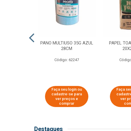
SER PARA
PANO MULTIUSO 35G AZUL
PAPEL TO
DE COPOS DE
28CM
20X
 E CAFÉ
Código: 62247
Código
o: 51281
u login ou
Faça seu login ou
Faça seu
e-se para
cadastre-se para
cadastr
reços e
ver preços e
ver p
mprar
comprar
com
Destaques