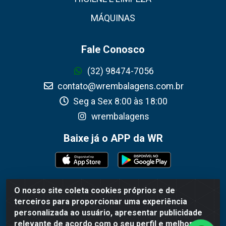
MÁQUINAS
Fale Conosco
(32) 98474-7056
contato@wrembalagens.com.br
Seg a Sex 8:00 às 18:00
wrembalagens
Baixe já o APP da WR
O nosso site coleta cookies próprios e de
WR Embalagens - R. Cel. Teodoro Gomes de Araújo, 1360 -
terceiros para proporcionar uma experiência
Grogotó - Barbacena / MG - CEP 36202-628 - CNPJ
personalizada ao usuário, apresentar publicidade
02.692.206/0001-55
relevante de acordo com o seu perfil e melhorar a