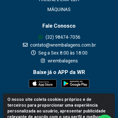
MÁQUINAS
Fale Conosco
(32) 98474-7056
contato@wrembalagens.com.br
Seg a Sex 8:00 às 18:00
wrembalagens
Baixe já o APP da WR
O nosso site coleta cookies próprios e de
WR Embalagens - R. Cel. Teodoro Gomes de Araújo, 1360 -
terceiros para proporcionar uma experiência
Grogotó - Barbacena / MG - CEP 36202-628 - CNPJ
personalizada ao usuário, apresentar publicidade
02.692.206/0001-55
relevante de acordo com o seu perfil e melhorar a