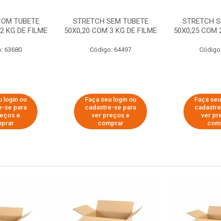
COM TUBETE
STRETCH SEM TUBETE
STRETCH S
2 KG DE FILME
50X0,20 COM 3 KG DE FILME
50X0,25 COM 
: 63680
Código: 64497
Código
 login ou
Faça seu login ou
Faça seu
e-se para
cadastre-se para
cadastre
reços e
ver preços e
ver pr
prar
comprar
com