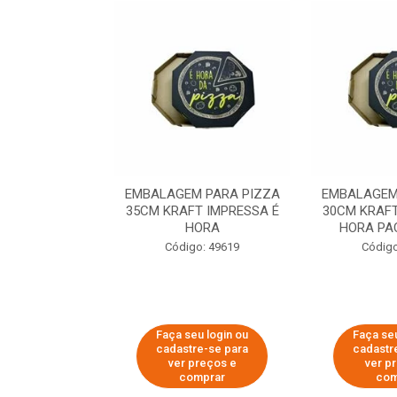
 PARA PIZZA
EMBALAGEM PARA PIZZA
EMBALAGEM
T IMPRESSA É
35CM KRAFT IMPRESSA É
30CM KRAFT
ORA
HORA
HORA PA
o: 60007
Código: 49619
Código
u login ou
Faça seu login ou
Faça seu
e-se para
cadastre-se para
cadastr
reços e
ver preços e
ver p
mprar
comprar
com