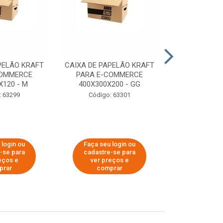
PELÃO KRAFT
CAIXA DE PAPELÃO KRAFT
CAIXA DE PA
COMMERCE
PARA E-COMMERCE
PARA E-C
X120 - M
400X300X200 - GG
200X150
: 63299
Código: 63301
Código:
 login ou
Faça seu login ou
Faça seu 
-se para
cadastre-se para
cadastre
eços e
ver preços e
ver pr
prar
comprar
comp