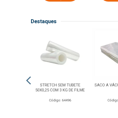
Destaques
COM TUBETE
STRETCH SEM TUBETE
SACO A VÁC
M 2,50 KG DE
50X0,25 COM 3 KG DE FILME
ILME
Código: 64496
Código
o: 64499