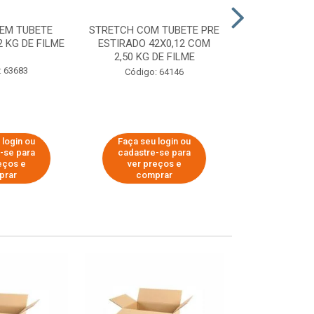
EM TUBETE
STRETCH COM TUBETE PRE
STRETCH COM
2 KG DE FILME
ESTIRADO 42X0,12 COM
ESTIRADO 4
2,50 KG DE FILME
2,00 KG 
: 63683
Código: 64146
Código:
 login ou
Faça seu login ou
Faça seu 
-se para
cadastre-se para
cadastre
eços e
ver preços e
ver pr
prar
comprar
comp