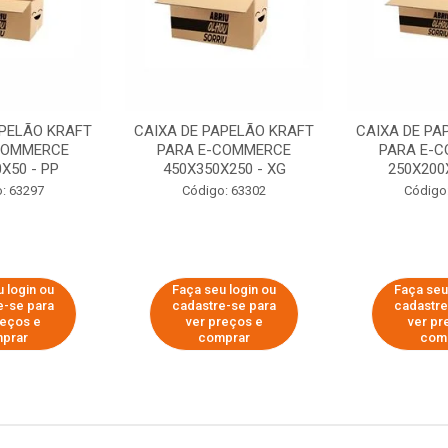
APELÃO KRAFT
CAIXA DE PAPELÃO KRAFT
CAIXA DE PA
COMMERCE
PARA E-COMMERCE
PARA E-
X50 - PP
450X350X250 - XG
250X200
: 63297
Código: 63302
Código
 login ou
Faça seu login ou
Faça seu
e-se para
cadastre-se para
cadastre
reços e
ver preços e
ver pr
prar
comprar
com