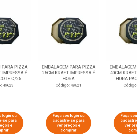
 PARA PIZZA
EMBALAGEM PARA PIZZA
EMBALAGEM 
 IMPRESSA É
25CM KRAFT IMPRESSA É
40CM KRAFT
COTE C/25
HORA
HORA PAC
: 49623
Código: 49621
Código
 login ou
Faça seu login ou
Faça seu
e-se para
cadastre-se para
cadastre
reços e
ver preços e
ver pr
prar
comprar
com