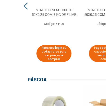
M TUBETE PRE
STRETCH SEM TUBETE
STRETCH 
42X0,12 COM
50X0,25 COM 3 KG DE FILME
50X0,25 COM 
 DE FILME
Código: 64496
Código
o: 64354
u login ou
Faça seu login ou
Faça seu
e-se para
cadastre-se para
cadastr
reços e
ver preços e
ver p
mprar
comprar
com
PÁSCOA