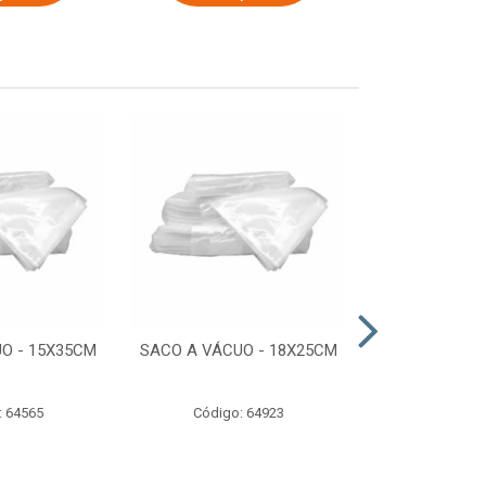
O - 15X35CM
SACO A VÁCUO - 18X25CM
STRETCH COM
ESTIRADO 4
2,50 KG 
: 64565
Código: 64923
Código: