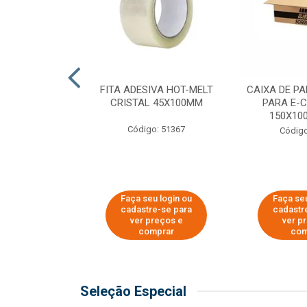
 PAPEL KRAFT
FITA ADESIVA HOT-MELT
CAIXA DE P
 - 40CM
CRISTAL 45X100MM
PARA E-
150X100
o: 23403
Código: 51367
Código
u login ou
Faça seu login ou
Faça seu
e-se para
cadastre-se para
cadastr
reços e
ver preços e
ver p
mprar
comprar
com
Seleção Especial