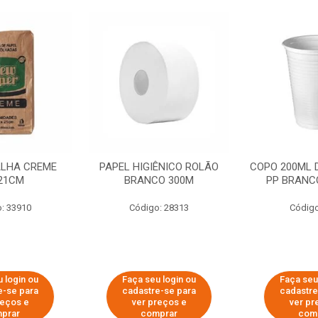
ALHA CREME
PAPEL HIGIÊNICO ROLÃO
COPO 200ML 
21CM
BRANCO 300M
PP BRANCO
: 33910
Código: 28313
Código
 login ou
Faça seu login ou
Faça seu
e-se para
cadastre-se para
cadastre
reços e
ver preços e
ver pr
prar
comprar
com