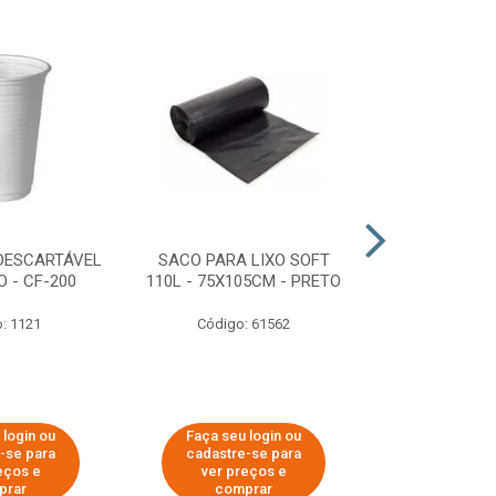
DESCARTÁVEL
SACO PARA LIXO SOFT
DISPENSER 
 - CF-200
110L - 75X105CM - PRETO
HIGIÊNICO R
ECOLÓGI
: 1121
Código: 61562
Código:
 login ou
Faça seu login ou
Faça seu 
-se para
cadastre-se para
cadastre
eços e
ver preços e
ver pr
prar
comprar
comp