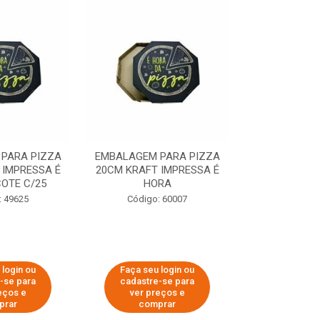
PARA PIZZA
EMBALAGEM PARA PIZZA
EMBALAGEM 
 IMPRESSA É
20CM KRAFT IMPRESSA É
35CM KRAFT 
OTE C/25
HORA
HO
: 49625
Código: 60007
Código:
 login ou
Faça seu login ou
Faça seu 
-se para
cadastre-se para
cadastre
eços e
ver preços e
ver pr
prar
comprar
comp