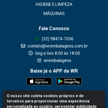
HIGIENE E LIMPEZA
MÁQUINAS
Fale Conosco
(32) 98474-7056
contato@wrembalagens.com.br
Seg a Sex 8:00 às 18:00
wrembalagens
Baixe já o APP da WR
O nosso site coleta cookies próprios e de
WR Embalagens - R. Cel. Teodoro Gomes de Araújo,
terceiros para proporcionar uma experiência
1360 - Grogotó - Barbacena / MG - CEP 36202-628 -
personalizada ao usuário, apresentar publicidade