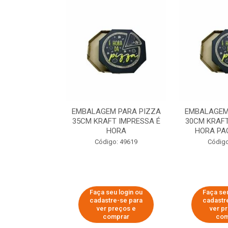
 PARA PIZZA
EMBALAGEM PARA PIZZA
EMBALAGEM
T IMPRESSA É
35CM KRAFT IMPRESSA É
30CM KRAFT
ORA
HORA
HORA PA
o: 60007
Código: 49619
Código
u login ou
Faça seu login ou
Faça seu
e-se para
cadastre-se para
cadastr
reços e
ver preços e
ver p
mprar
comprar
com