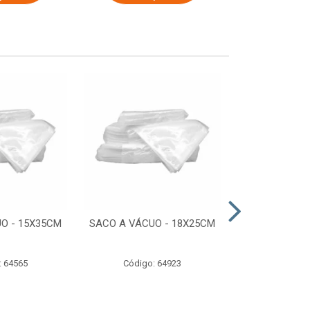
O - 15X35CM
SACO A VÁCUO - 18X25CM
STRETCH COM
ESTIRADO 4
2,50 KG 
: 64565
Código: 64923
Código: