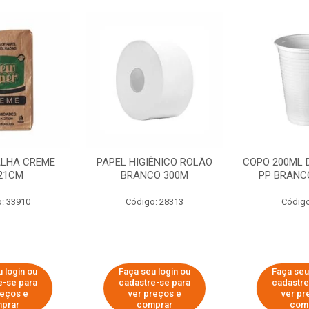
ALHA CREME
PAPEL HIGIÊNICO ROLÃO
COPO 200ML 
21CM
BRANCO 300M
PP BRANCO
: 33910
Código: 28313
Código
 login ou
Faça seu login ou
Faça seu
e-se para
cadastre-se para
cadastre
reços e
ver preços e
ver pr
prar
comprar
com