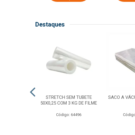
Destaques
COM TUBETE
STRETCH SEM TUBETE
SACO A VÁC
M 2,50 KG DE
50X0,25 COM 3 KG DE FILME
ILME
Código: 64496
Código
o: 64499