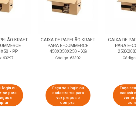
APELÃO KRAFT
CAIXA DE PAPELÃO KRAFT
CAIXA DE PA
COMMERCE
PARA E-COMMERCE
PARA E-
X50 - PP
450X350X250 - XG
250X200
: 63297
Código: 63302
Código
 login ou
Faça seu login ou
Faça seu
e-se para
cadastre-se para
cadastre
reços e
ver preços e
ver pr
prar
comprar
com