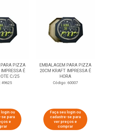
PARA PIZZA
EMBALAGEM PARA PIZZA
EMBALAGEM 
 IMPRESSA É
20CM KRAFT IMPRESSA É
35CM KRAFT 
OTE C/25
HORA
HO
: 49625
Código: 60007
Código:
 login ou
Faça seu login ou
Faça seu 
-se para
cadastre-se para
cadastre
eços e
ver preços e
ver pr
prar
comprar
comp