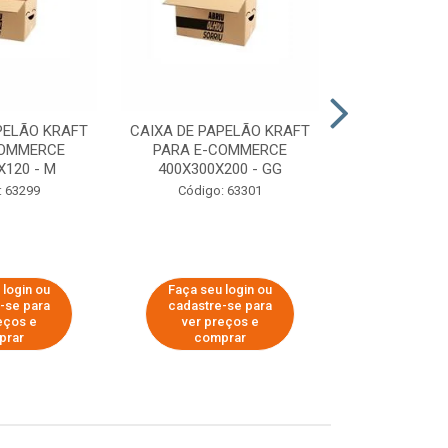
PELÃO KRAFT
CAIXA DE PAPELÃO KRAFT
CAIXA DE PA
COMMERCE
PARA E-COMMERCE
PARA E-C
X120 - M
400X300X200 - GG
200X150
: 63299
Código: 63301
Código:
 login ou
Faça seu login ou
Faça seu 
-se para
cadastre-se para
cadastre
eços e
ver preços e
ver pr
prar
comprar
comp