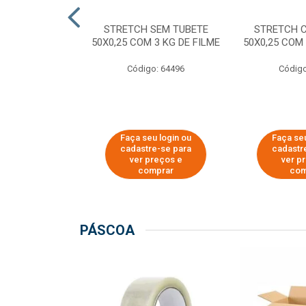
M TUBETE PRE
STRETCH SEM TUBETE
STRETCH 
42X0,12 COM
50X0,25 COM 3 KG DE FILME
50X0,25 COM 
 DE FILME
Código: 64496
Código
o: 64354
u login ou
Faça seu login ou
Faça seu
e-se para
cadastre-se para
cadastr
reços e
ver preços e
ver p
mprar
comprar
com
PÁSCOA