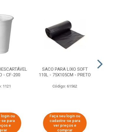
DESCARTÁVEL
SACO PARA LIXO SOFT
DISPENSER 
 - CF-200
110L - 75X105CM - PRETO
HIGIÊNICO R
ECOLÓGI
: 1121
Código: 61562
Código:
 login ou
Faça seu login ou
Faça seu 
-se para
cadastre-se para
cadastre
eços e
ver preços e
ver pr
prar
comprar
comp