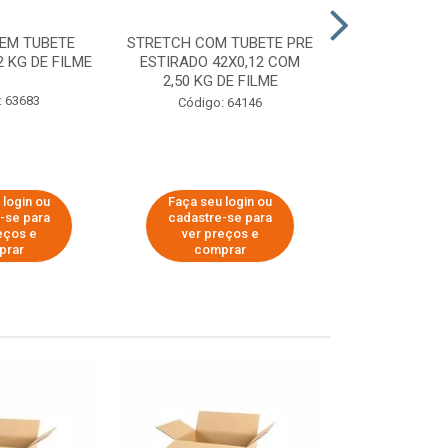
EM TUBETE
STRETCH COM TUBETE PRE
STRETCH COM
2 KG DE FILME
ESTIRADO 42X0,12 COM
ESTIRADO 4
2,50 KG DE FILME
2,00 KG 
: 63683
Código: 64146
Código:
 login ou
Faça seu login ou
Faça seu 
-se para
cadastre-se para
cadastre
eços e
ver preços e
ver pr
prar
comprar
comp