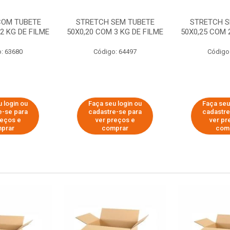
COM TUBETE
STRETCH SEM TUBETE
STRETCH S
2 KG DE FILME
50X0,20 COM 3 KG DE FILME
50X0,25 COM 
: 63680
Código: 64497
Código
 login ou
Faça seu login ou
Faça seu
e-se para
cadastre-se para
cadastre
reços e
ver preços e
ver pr
prar
comprar
com