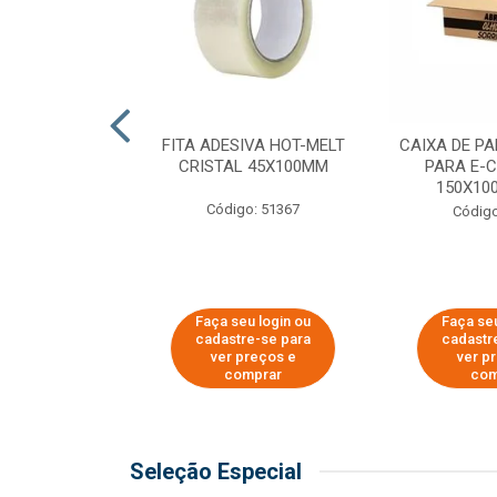
 PAPEL KRAFT
FITA ADESIVA HOT-MELT
CAIXA DE P
 - 40CM
CRISTAL 45X100MM
PARA E-
150X100
o: 23403
Código: 51367
Código
u login ou
Faça seu login ou
Faça seu
e-se para
cadastre-se para
cadastr
reços e
ver preços e
ver p
mprar
comprar
com
Seleção Especial