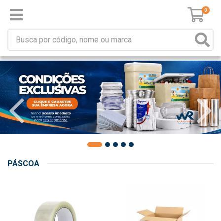
0
PÁSCOA