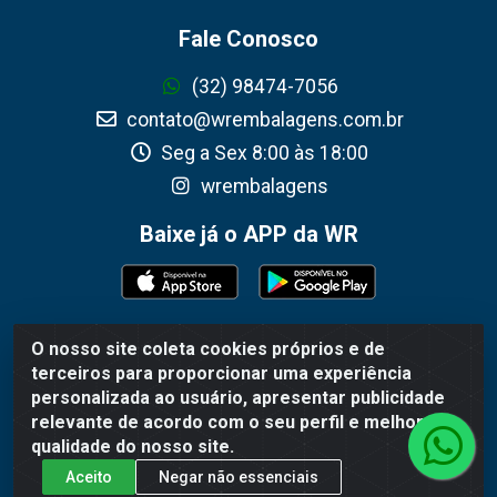
Fale Conosco
(32) 98474-7056
contato@wrembalagens.com.br
Seg a Sex 8:00 às 18:00
wrembalagens
Baixe já o APP da WR
O nosso site coleta cookies próprios e de
WR Embalagens - R. Cel. Teodoro Gomes de Araújo, 1360 -
terceiros para proporcionar uma experiência
Grogotó - Barbacena / MG - CEP 36202-628 - CNPJ
personalizada ao usuário, apresentar publicidade
02.692.206/0001-55
relevante de acordo com o seu perfil e melhorar a
qualidade do nosso site.
Aceito
Negar não essenciais