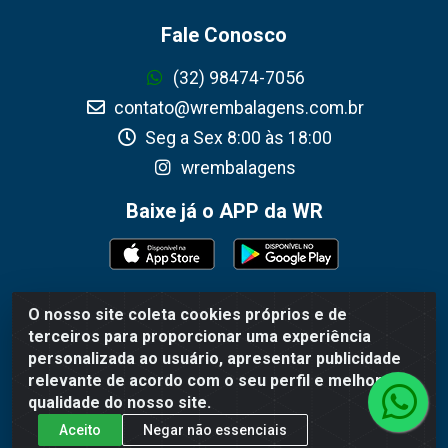
Fale Conosco
(32) 98474-7056
contato@wrembalagens.com.br
Seg a Sex 8:00 às 18:00
wrembalagens
Baixe já o APP da WR
O nosso site coleta cookies próprios e de
WR Embalagens - R. Cel. Teodoro Gomes de Araújo, 1360 -
terceiros para proporcionar uma experiência
Grogotó - Barbacena / MG - CEP 36202-628 - CNPJ
personalizada ao usuário, apresentar publicidade
02.692.206/0001-55
relevante de acordo com o seu perfil e melhorar a
qualidade do nosso site.
Aceito
Negar não essenciais