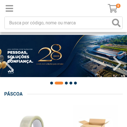
0
PÁSCOA