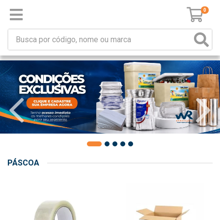
0
PÁSCOA