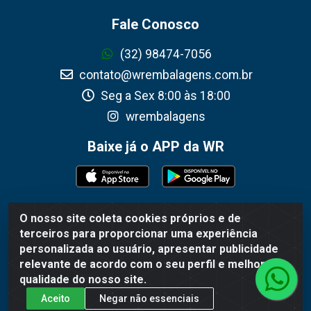
Fale Conosco
(32) 98474-7056
contato@wrembalagens.com.br
Seg a Sex 8:00 às 18:00
wrembalagens
Baixe já o APP da WR
O nosso site coleta cookies próprios e de
WR Embalagens - R. Cel. Teodoro Gomes de Araújo, 1360 -
terceiros para proporcionar uma experiência
Grogotó - Barbacena / MG - CEP 36202-628 - CNPJ
personalizada ao usuário, apresentar publicidade
02.692.206/0001-55
relevante de acordo com o seu perfil e melhorar a
qualidade do nosso site.
Aceito
Negar não essenciais