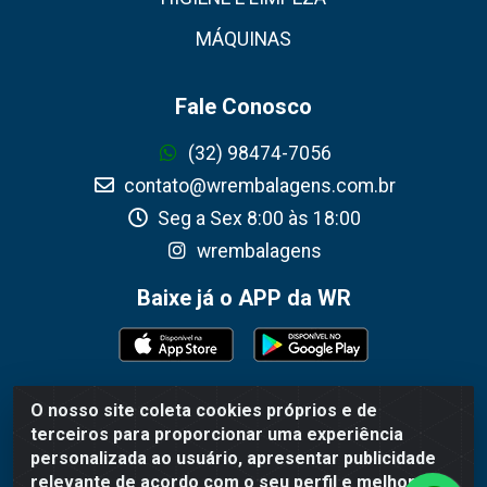
MÁQUINAS
Fale Conosco
(32) 98474-7056
contato@wrembalagens.com.br
Seg a Sex 8:00 às 18:00
wrembalagens
Baixe já o APP da WR
O nosso site coleta cookies próprios e de
WR Embalagens - R. Cel. Teodoro Gomes de Araújo, 1360 -
terceiros para proporcionar uma experiência
Grogotó - Barbacena / MG - CEP 36202-628 - CNPJ
personalizada ao usuário, apresentar publicidade
02.692.206/0001-55
relevante de acordo com o seu perfil e melhorar a