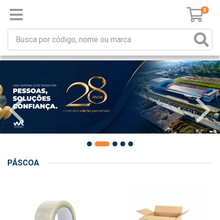
0
PÁSCOA