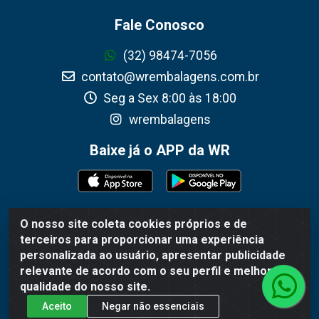
Fale Conosco
(32) 98474-7056
contato@wrembalagens.com.br
Seg a Sex 8:00 às 18:00
wrembalagens
Baixe já o APP da WR
O nosso site coleta cookies próprios e de
WR Embalagens - R. Cel. Teodoro Gomes de Araújo, 1360 -
terceiros para proporcionar uma experiência
Grogotó - Barbacena / MG - CEP 36202-628 - CNPJ
personalizada ao usuário, apresentar publicidade
02.692.206/0001-55
relevante de acordo com o seu perfil e melhorar a
qualidade do nosso site.
Aceito
Negar não essenciais