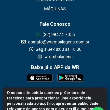
MÁQUINAS
Fale Conosco
(32) 98474-7056
contato@wrembalagens.com.br
Seg a Sex 8:00 às 18:00
wrembalagens
Baixe já o APP da WR
O nosso site coleta cookies próprios e de
WR Embalagens - R. Cel. Teodoro Gomes de Araújo, 1360 -
terceiros para proporcionar uma experiência
Grogotó - Barbacena / MG - CEP 36202-628 - CNPJ
personalizada ao usuário, apresentar publicidade
02.692.206/0001-55
relevante de acordo com o seu perfil e melhorar a