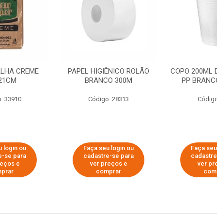
ALHA CREME
PAPEL HIGIÊNICO ROLÃO
COPO 200ML 
21CM
BRANCO 300M
PP BRANCO
: 33910
Código: 28313
Código
 login ou
Faça seu login ou
Faça seu
e-se para
cadastre-se para
cadastre
reços e
ver preços e
ver pr
prar
comprar
com