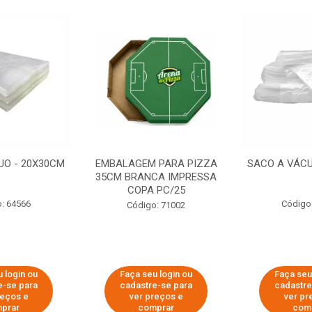
UO - 20X30CM
EMBALAGEM PARA PIZZA
SACO A VÁCU
35CM BRANCA IMPRESSA
COPA PC/25
: 64566
Código
Código: 71002
 login ou
Faça seu login ou
Faça seu
e-se para
cadastre-se para
cadastre
reços e
ver preços e
ver pr
prar
comprar
com