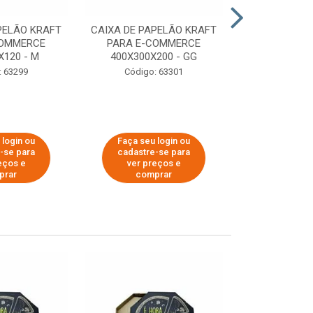
PELÃO KRAFT
CAIXA DE PAPELÃO KRAFT
CAIXA DE PA
COMMERCE
PARA E-COMMERCE
PARA E-C
X120 - M
400X300X200 - GG
200X150
: 63299
Código: 63301
Código:
 login ou
Faça seu login ou
Faça seu 
-se para
cadastre-se para
cadastre
eços e
ver preços e
ver pr
prar
comprar
comp