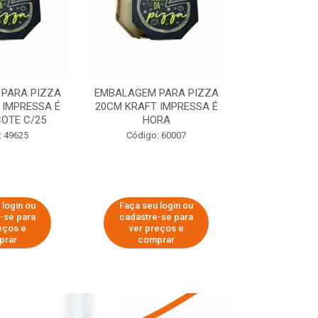
PARA PIZZA
EMBALAGEM PARA PIZZA
EMBALAGEM 
 IMPRESSA É
20CM KRAFT IMPRESSA É
35CM KRAFT 
OTE C/25
HORA
HO
: 49625
Código: 60007
Código:
 login ou
Faça seu login ou
Faça seu 
-se para
cadastre-se para
cadastre
eços e
ver preços e
ver pr
prar
comprar
comp