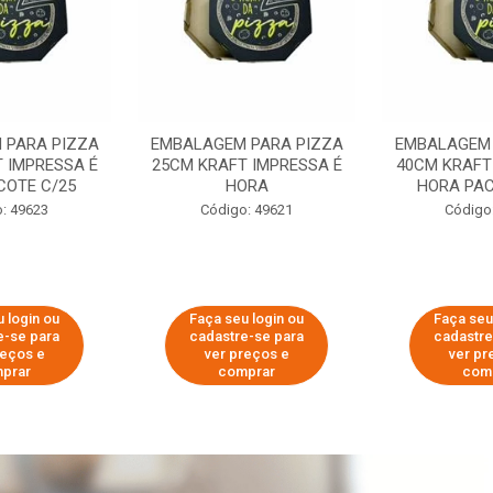
 PARA PIZZA
EMBALAGEM PARA PIZZA
EMBALAGEM 
 IMPRESSA É
25CM KRAFT IMPRESSA É
40CM KRAFT
COTE C/25
HORA
HORA PAC
: 49623
Código: 49621
Código
 login ou
Faça seu login ou
Faça seu
e-se para
cadastre-se para
cadastre
reços e
ver preços e
ver pr
prar
comprar
com