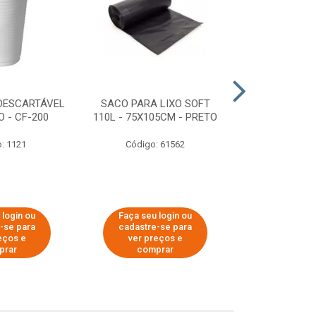
DESCARTÁVEL
SACO PARA LIXO SOFT
DISPENSER 
 - CF-200
110L - 75X105CM - PRETO
HIGIÊNICO R
ECOLÓGI
: 1121
Código: 61562
Código:
 login ou
Faça seu login ou
Faça seu 
-se para
cadastre-se para
cadastre
eços e
ver preços e
ver pr
prar
comprar
comp