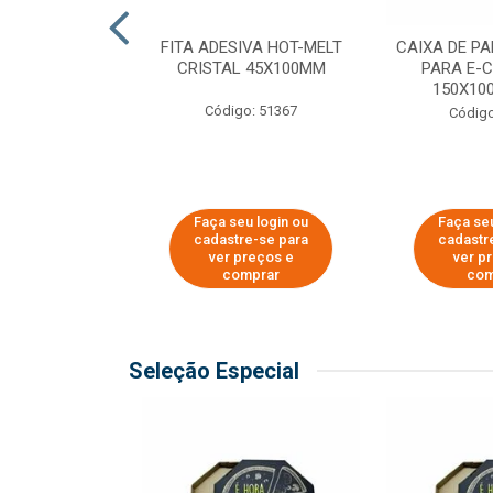
 PAPEL KRAFT
FITA ADESIVA HOT-MELT
CAIXA DE P
 - 40CM
CRISTAL 45X100MM
PARA E-
150X100
o: 23403
Código: 51367
Código
u login ou
Faça seu login ou
Faça seu
e-se para
cadastre-se para
cadastr
reços e
ver preços e
ver p
mprar
comprar
com
Seleção Especial