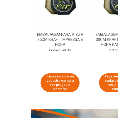
 PARA PIZZA
EMBALAGEM PARA PIZZA
EMBALAGEM
T IMPRESSA É
35CM KRAFT IMPRESSA É
30CM KRAFT
ORA
HORA
HORA PA
o: 60007
Código: 49619
Código
u login ou
Faça seu login ou
Faça seu
e-se para
cadastre-se para
cadastr
reços e
ver preços e
ver p
mprar
comprar
com