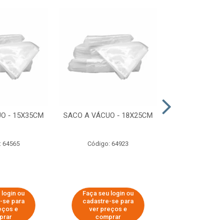
O - 15X35CM
SACO A VÁCUO - 18X25CM
STRETCH COM
ESTIRADO 4
2,50 KG 
: 64565
Código: 64923
Código:
 login ou
Faça seu login ou
Faça seu 
-se para
cadastre-se para
cadastre
eços e
ver preços e
ver pr
prar
comprar
comp