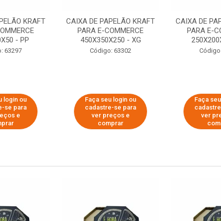
APELÃO KRAFT
CAIXA DE PAPELÃO KRAFT
CAIXA DE PA
COMMERCE
PARA E-COMMERCE
PARA E-
X50 - PP
450X350X250 - XG
250X200
: 63297
Código: 63302
Código
 login ou
Faça seu login ou
Faça seu
e-se para
cadastre-se para
cadastre
reços e
ver preços e
ver pr
prar
comprar
com