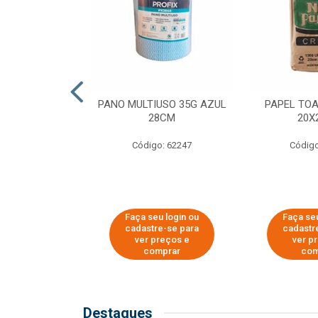
SER PARA
PANO MULTIUSO 35G AZUL
PAPEL TO
DE COPOS DE
28CM
20X
 E CAFÉ
Código: 62247
Código
o: 51281
u login ou
Faça seu login ou
Faça seu
e-se para
cadastre-se para
cadastr
reços e
ver preços e
ver p
mprar
comprar
com
Destaques