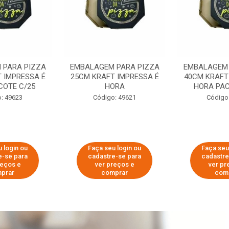
 PARA PIZZA
EMBALAGEM PARA PIZZA
EMBALAGEM 
 IMPRESSA É
25CM KRAFT IMPRESSA É
40CM KRAFT
COTE C/25
HORA
HORA PAC
: 49623
Código: 49621
Código
 login ou
Faça seu login ou
Faça seu
e-se para
cadastre-se para
cadastre
reços e
ver preços e
ver pr
prar
comprar
com