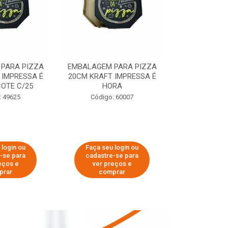
PARA PIZZA
EMBALAGEM PARA PIZZA
EMBALAGEM 
 IMPRESSA É
20CM KRAFT IMPRESSA É
35CM KRAFT 
OTE C/25
HORA
HO
: 49625
Código: 60007
Código:
 login ou
Faça seu login ou
Faça seu 
-se para
cadastre-se para
cadastre
eços e
ver preços e
ver pr
prar
comprar
comp