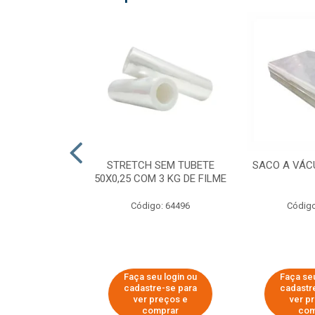
COM TUBETE
STRETCH SEM TUBETE
SACO A VÁC
M 2,50 KG DE
50X0,25 COM 3 KG DE FILME
ILME
Código: 64496
Código
o: 64499
u login ou
Faça seu login ou
Faça seu
e-se para
cadastre-se para
cadastr
reços e
ver preços e
ver p
mprar
comprar
com