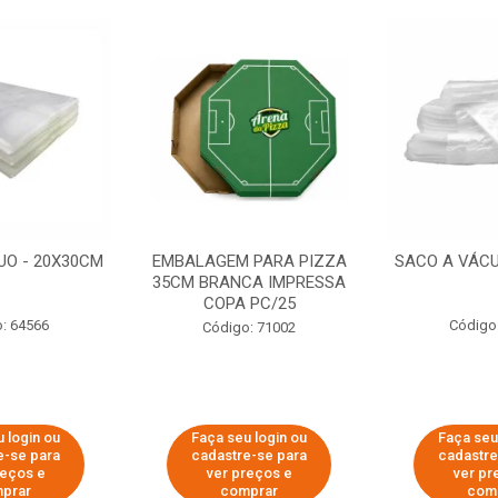
UO - 20X30CM
EMBALAGEM PARA PIZZA
SACO A VÁCU
35CM BRANCA IMPRESSA
COPA PC/25
: 64566
Código
Código: 71002
 login ou
Faça seu login ou
Faça seu
e-se para
cadastre-se para
cadastre
reços e
ver preços e
ver pr
prar
comprar
com