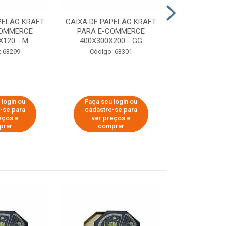
PELÃO KRAFT
CAIXA DE PAPELÃO KRAFT
CAIXA DE PA
COMMERCE
PARA E-COMMERCE
PARA E-C
X120 - M
400X300X200 - GG
200X150
: 63299
Código: 63301
Código:
 login ou
Faça seu login ou
Faça seu 
-se para
cadastre-se para
cadastre
eços e
ver preços e
ver pr
prar
comprar
comp