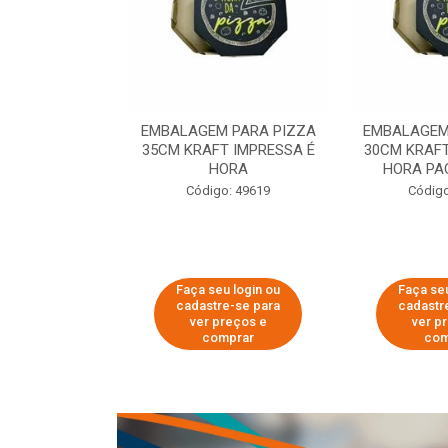
 PARA PIZZA
EMBALAGEM PARA PIZZA
EMBALAGEM
T IMPRESSA É
35CM KRAFT IMPRESSA É
30CM KRAFT
ORA
HORA
HORA PA
o: 60007
Código: 49619
Código
u login ou
Faça seu login ou
Faça seu
e-se para
cadastre-se para
cadastr
reços e
ver preços e
ver p
mprar
comprar
com