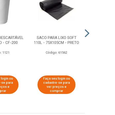
DESCARTÁVEL
SACO PARA LIXO SOFT
DISPENSER 
 - CF-200
110L - 75X105CM - PRETO
HIGIÊNICO R
ECOLÓGI
: 1121
Código: 61562
Código:
 login ou
Faça seu login ou
Faça seu 
-se para
cadastre-se para
cadastre
eços e
ver preços e
ver pr
prar
comprar
comp