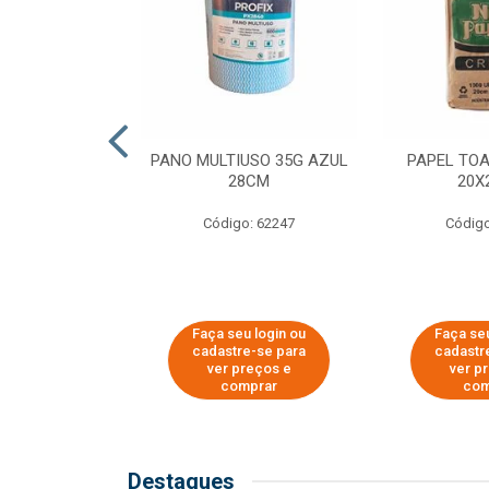
SER PARA
PANO MULTIUSO 35G AZUL
PAPEL TO
DE COPOS DE
28CM
20X
 E CAFÉ
Código: 62247
Código
o: 51281
u login ou
Faça seu login ou
Faça seu
e-se para
cadastre-se para
cadastr
reços e
ver preços e
ver p
mprar
comprar
com
Destaques