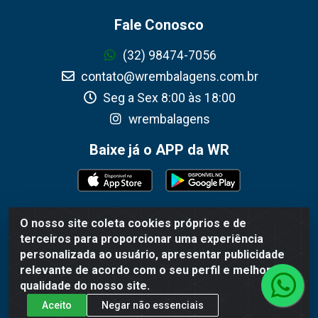
Fale Conosco
(32) 98474-7056
contato@wrembalagens.com.br
Seg a Sex 8:00 às 18:00
wrembalagens
Baixe já o APP da WR
O nosso site coleta cookies próprios e de
WR Embalagens - R. Cel. Teodoro Gomes de Araújo, 1360 -
terceiros para proporcionar uma experiência
Grogotó - Barbacena / MG - CEP 36202-628 - CNPJ
personalizada ao usuário, apresentar publicidade
02.692.206/0001-55
relevante de acordo com o seu perfil e melhorar a
qualidade do nosso site.
Aceito
Negar não essenciais