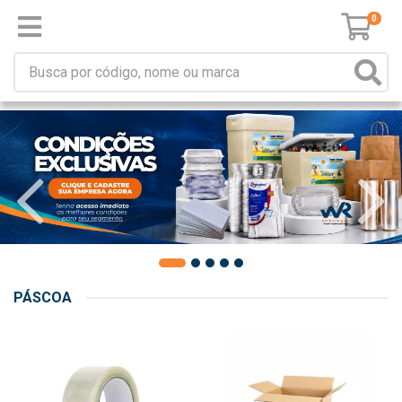
0
PÁSCOA