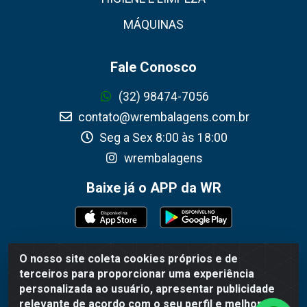
MÁQUINAS
Fale Conosco
(32) 98474-7056
contato@wrembalagens.com.br
Seg a Sex 8:00 às 18:00
wrembalagens
Baixe já o APP da WR
O nosso site coleta cookies próprios e de
WR Embalagens - R. Cel. Teodoro Gomes de Araújo, 1360 -
terceiros para proporcionar uma experiência
Grogotó - Barbacena / MG - CEP 36202-628 - CNPJ
personalizada ao usuário, apresentar publicidade
02.692.206/0001-55
relevante de acordo com o seu perfil e melhorar a