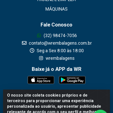
MÁQUINAS
Fale Conosco
(32) 98474-7056
contato@wrembalagens.com.br
Seg a Sex 8:00 às 18:00
wrembalagens
Baixe já o APP da WR
O nosso site coleta cookies próprios e de
WR Embalagens - R. Cel. Teodoro Gomes de Araújo, 1360 -
terceiros para proporcionar uma experiência
Grogotó - Barbacena / MG - CEP 36202-628 - CNPJ
personalizada ao usuário, apresentar publicidade
02.692.206/0001-55
relevante de acordo com o seu perfil e melhorar a