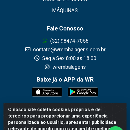
MÁQUINAS
Fale Conosco
(32) 98474-7056
contato@wrembalagens.com.br
Seg a Sex 8:00 às 18:00
wrembalagens
Baixe já o APP da WR
O nosso site coleta cookies próprios e de
WR Embalagens - R. Cel. Teodoro Gomes de Araújo, 1360 -
terceiros para proporcionar uma experiência
Grogotó - Barbacena / MG - CEP 36202-628 - CNPJ
personalizada ao usuário, apresentar publicidade
02.692.206/0001-55
relevante de acordo com o seu perfil e melhorar a