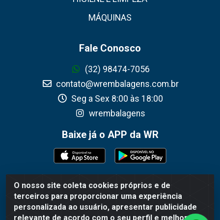
MÁQUINAS
Fale Conosco
(32) 98474-7056
contato@wrembalagens.com.br
Seg a Sex 8:00 às 18:00
wrembalagens
Baixe já o APP da WR
O nosso site coleta cookies próprios e de
WR Embalagens - R. Cel. Teodoro Gomes de Araújo, 1360 -
terceiros para proporcionar uma experiência
Grogotó - Barbacena / MG - CEP 36202-628 - CNPJ
personalizada ao usuário, apresentar publicidade
02.692.206/0001-55
relevante de acordo com o seu perfil e melhorar a