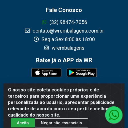
Fale Conosco
(32) 98474-7056
contato@wrembalagens.com.br
Seg a Sex 8:00 às 18:00
wrembalagens
Baixe já o APP da WR
O nosso site coleta cookies próprios e de
WR Embalagens - R. Cel. Teodoro Gomes de Araújo, 1360 -
terceiros para proporcionar uma experiência
Grogotó - Barbacena / MG - CEP 36202-628 - CNPJ
personalizada ao usuário, apresentar publicidade
02.692.206/0001-55
relevante de acordo com o seu perfil e melhorar a
qualidade do nosso site.
Aceito
Negar não essenciais