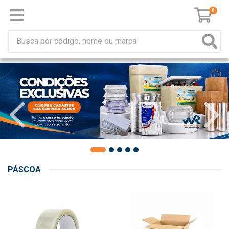
0
PÁSCOA