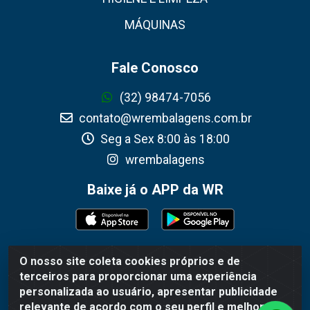
MÁQUINAS
Fale Conosco
(32) 98474-7056
contato@wrembalagens.com.br
Seg a Sex 8:00 às 18:00
wrembalagens
Baixe já o APP da WR
O nosso site coleta cookies próprios e de
WR Embalagens - R. Cel. Teodoro Gomes de Araújo, 1360 -
terceiros para proporcionar uma experiência
Grogotó - Barbacena / MG - CEP 36202-628 - CNPJ
personalizada ao usuário, apresentar publicidade
02.692.206/0001-55
relevante de acordo com o seu perfil e melhorar a