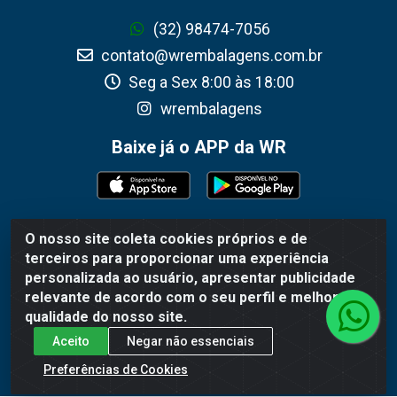
(32) 98474-7056
contato@wrembalagens.com.br
Seg a Sex 8:00 às 18:00
wrembalagens
Baixe já o APP da WR
O nosso site coleta cookies próprios e de
WR Embalagens - R. Cel. Teodoro Gomes de Araújo,
terceiros para proporcionar uma experiência
1360 - Grogotó - Barbacena / MG - CEP 36202-628 -
personalizada ao usuário, apresentar publicidade
CNPJ 02.692.206/0001-55
relevante de acordo com o seu perfil e melhorar a
qualidade do nosso site.
Aceito
Negar não essenciais
Preferências de Cookies