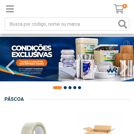
0
PÁSCOA