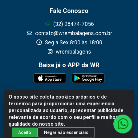
Fale Conosco
(32) 98474-7056
contato@wrembalagens.com.br
Seg a Sex 8:00 às 18:00
wrembalagens
Baixe já o APP da WR
O nosso site coleta cookies próprios e de
WR Embalagens - R. Cel. Teodoro Gomes de Araújo, 1360 -
terceiros para proporcionar uma experiência
Grogotó - Barbacena / MG - CEP 36202-628 - CNPJ
personalizada ao usuário, apresentar publicidade
02.692.206/0001-55
relevante de acordo com o seu perfil e melhorar a
qualidade do nosso site.
Aceito
Negar não essenciais