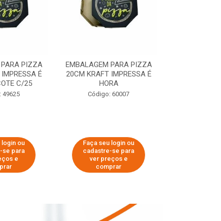
PARA PIZZA
EMBALAGEM PARA PIZZA
EMBALAGEM 
 IMPRESSA É
20CM KRAFT IMPRESSA É
35CM KRAFT 
OTE C/25
HORA
HO
: 49625
Código: 60007
Código:
 login ou
Faça seu login ou
Faça seu 
-se para
cadastre-se para
cadastre
eços e
ver preços e
ver pr
prar
comprar
comp