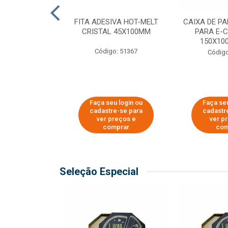
 PAPEL KRAFT
FITA ADESIVA HOT-MELT
CAIXA DE P
 - 40CM
CRISTAL 45X100MM
PARA E-
150X100
o: 23403
Código: 51367
Código
u login ou
Faça seu login ou
Faça seu
e-se para
cadastre-se para
cadastr
reços e
ver preços e
ver p
mprar
comprar
com
Seleção Especial