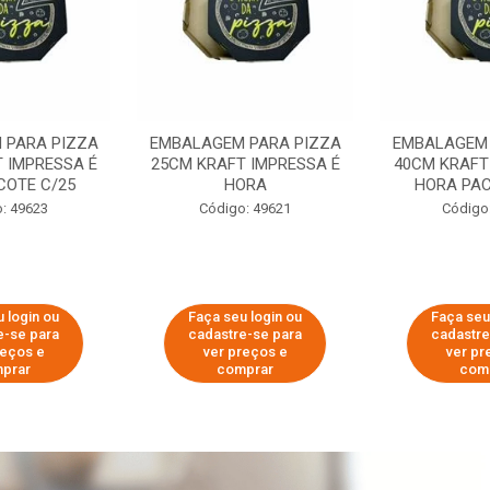
 PARA PIZZA
EMBALAGEM PARA PIZZA
EMBALAGEM 
 IMPRESSA É
25CM KRAFT IMPRESSA É
40CM KRAFT
COTE C/25
HORA
HORA PAC
: 49623
Código: 49621
Código
 login ou
Faça seu login ou
Faça seu
e-se para
cadastre-se para
cadastre
reços e
ver preços e
ver pr
prar
comprar
com