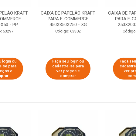
APELÃO KRAFT
CAIXA DE PAPELÃO KRAFT
CAIXA DE PA
COMMERCE
PARA E-COMMERCE
PARA E-
X50 - PP
450X350X250 - XG
250X200
: 63297
Código: 63302
Código
 login ou
Faça seu login ou
Faça seu
e-se para
cadastre-se para
cadastre
reços e
ver preços e
ver pr
prar
comprar
com