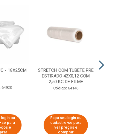
O - 18X25CM
STRETCH COM TUBETE PRE
STRETCH C
ESTIRADO 42X0,12 COM
50X0,25 COM
2,50 KG DE FILME
FIL
: 64923
Código: 64146
Código:
 login ou
Faça seu login ou
Faça seu 
-se para
cadastre-se para
cadastre
eços e
ver preços e
ver pr
prar
comprar
comp