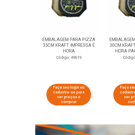
 PARA PIZZA
EMBALAGEM PARA PIZZA
EMBALAGEM
T IMPRESSA É
35CM KRAFT IMPRESSA É
30CM KRAFT
ORA
HORA
HORA PA
o: 60007
Código: 49619
Código
u login ou
Faça seu login ou
Faça seu
e-se para
cadastre-se para
cadastr
reços e
ver preços e
ver p
mprar
comprar
com