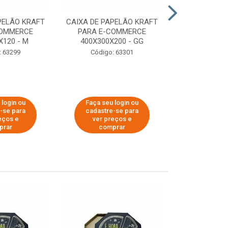
PELÃO KRAFT
CAIXA DE PAPELÃO KRAFT
CAIXA DE PA
COMMERCE
PARA E-COMMERCE
PARA E-C
X120 - M
400X300X200 - GG
200X150
: 63299
Código: 63301
Código:
 login ou
Faça seu login ou
Faça seu 
-se para
cadastre-se para
cadastre
eços e
ver preços e
ver pr
prar
comprar
comp