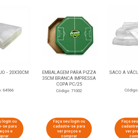
UO - 20X30CM
EMBALAGEM PARA PIZZA
SACO A VÁCU
35CM BRANCA IMPRESSA
COPA PC/25
: 64566
Código
Código: 71002
 login ou
Faça seu login ou
Faça seu
e-se para
cadastre-se para
cadastre
reços e
ver preços e
ver pr
prar
comprar
com