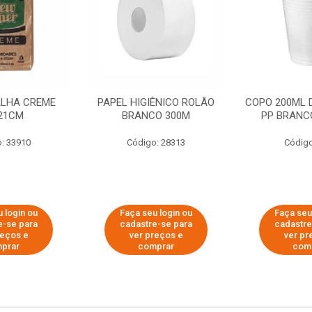
ALHA CREME
PAPEL HIGIÊNICO ROLÃO
COPO 200ML 
21CM
BRANCO 300M
PP BRANCO
: 33910
Código: 28313
Código
 login ou
Faça seu login ou
Faça seu
e-se para
cadastre-se para
cadastre
reços e
ver preços e
ver pr
prar
comprar
com