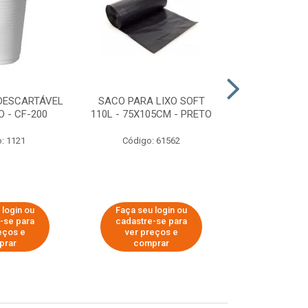
DESCARTÁVEL
SACO PARA LIXO SOFT
DISPENSER 
 - CF-200
110L - 75X105CM - PRETO
HIGIÊNICO R
ECOLÓGI
: 1121
Código: 61562
Código:
 login ou
Faça seu login ou
Faça seu 
-se para
cadastre-se para
cadastre
eços e
ver preços e
ver pr
prar
comprar
comp