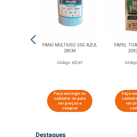
SER PARA
PANO MULTIUSO 35G AZUL
PAPEL TO
DE COPOS DE
28CM
20X
 E CAFÉ
Código: 62247
Código
o: 51281
u login ou
Faça seu login ou
Faça seu
e-se para
cadastre-se para
cadastr
reços e
ver preços e
ver p
mprar
comprar
com
Destaques