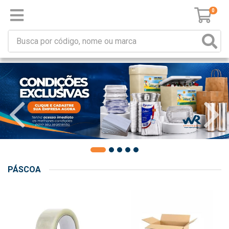
0
PÁSCOA