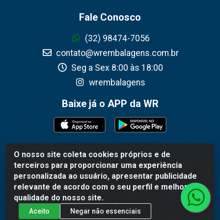
Fale Conosco
(32) 98474-7056
contato@wrembalagens.com.br
Seg a Sex 8:00 às 18:00
wrembalagens
Baixe já o APP da WR
O nosso site coleta cookies próprios e de
WR Embalagens - R. Cel. Teodoro Gomes de Araújo, 1360 -
terceiros para proporcionar uma experiência
Grogotó - Barbacena / MG - CEP 36202-628 - CNPJ
personalizada ao usuário, apresentar publicidade
02.692.206/0001-55
relevante de acordo com o seu perfil e melhorar a
qualidade do nosso site.
Aceito
Negar não essenciais