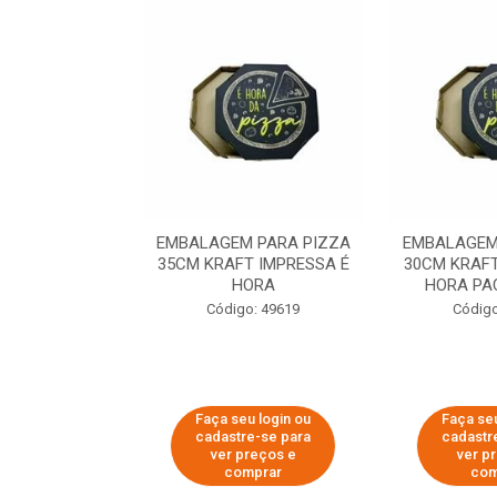
 PARA PIZZA
EMBALAGEM PARA PIZZA
EMBALAGEM
T IMPRESSA É
35CM KRAFT IMPRESSA É
30CM KRAFT
ORA
HORA
HORA PA
o: 60007
Código: 49619
Código
u login ou
Faça seu login ou
Faça seu
e-se para
cadastre-se para
cadastr
reços e
ver preços e
ver p
mprar
comprar
com