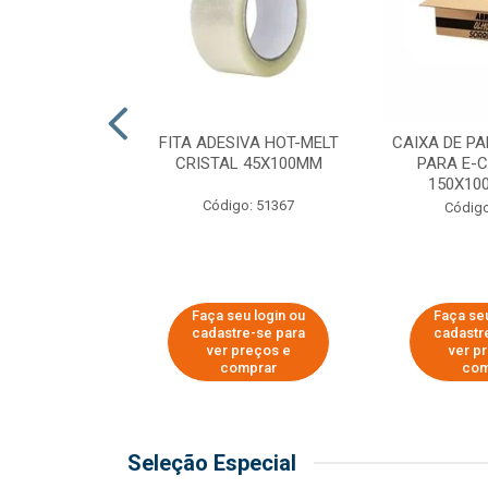
 PAPEL KRAFT
FITA ADESIVA HOT-MELT
CAIXA DE P
 - 40CM
CRISTAL 45X100MM
PARA E-
150X100
o: 23403
Código: 51367
Código
u login ou
Faça seu login ou
Faça seu
e-se para
cadastre-se para
cadastr
reços e
ver preços e
ver p
mprar
comprar
com
Seleção Especial