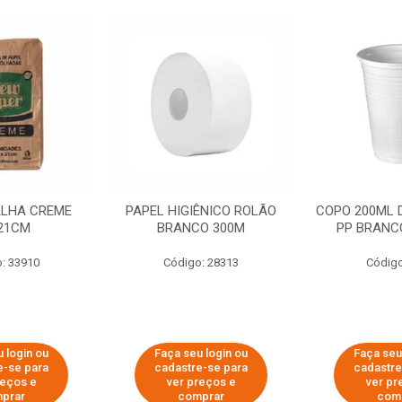
ALHA CREME
PAPEL HIGIÊNICO ROLÃO
COPO 200ML 
21CM
BRANCO 300M
PP BRANCO
: 33910
Código: 28313
Código
 login ou
Faça seu login ou
Faça seu
e-se para
cadastre-se para
cadastre
reços e
ver preços e
ver pr
prar
comprar
com