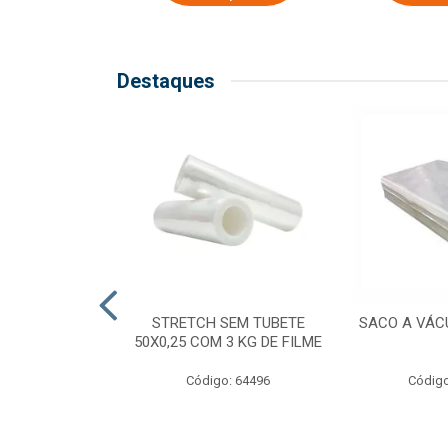
Destaques
COM TUBETE
STRETCH SEM TUBETE
SACO A VÁC
M 2,50 KG DE
50X0,25 COM 3 KG DE FILME
ILME
Código: 64496
Código
o: 64499