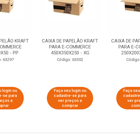
APELÃO KRAFT
CAIXA DE PAPELÃO KRAFT
CAIXA DE PA
COMMERCE
PARA E-COMMERCE
PARA E-
X50 - PP
450X350X250 - XG
250X200
: 63297
Código: 63302
Código
 login ou
Faça seu login ou
Faça seu
e-se para
cadastre-se para
cadastre
reços e
ver preços e
ver pr
prar
comprar
com