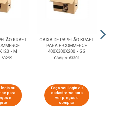
PELÃO KRAFT
CAIXA DE PAPELÃO KRAFT
CAIXA DE PA
COMMERCE
PARA E-COMMERCE
PARA E-C
X120 - M
400X300X200 - GG
200X150
: 63299
Código: 63301
Código:
 login ou
Faça seu login ou
Faça seu 
-se para
cadastre-se para
cadastre
eços e
ver preços e
ver pr
prar
comprar
comp