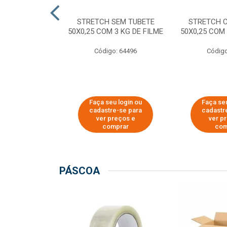
M TUBETE PRE
STRETCH SEM TUBETE
STRETCH 
42X0,12 COM
50X0,25 COM 3 KG DE FILME
50X0,25 COM 
 DE FILME
Código: 64496
Código
o: 64354
u login ou
Faça seu login ou
Faça seu
e-se para
cadastre-se para
cadastr
reços e
ver preços e
ver p
mprar
comprar
com
PÁSCOA