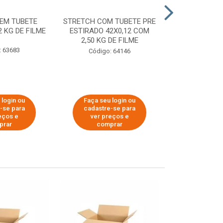
EM TUBETE
STRETCH COM TUBETE PRE
STRETCH COM
2 KG DE FILME
ESTIRADO 42X0,12 COM
ESTIRADO 4
2,50 KG DE FILME
2,00 KG 
: 63683
Código: 64146
Código:
 login ou
Faça seu login ou
Faça seu 
-se para
cadastre-se para
cadastre
eços e
ver preços e
ver pr
prar
comprar
comp