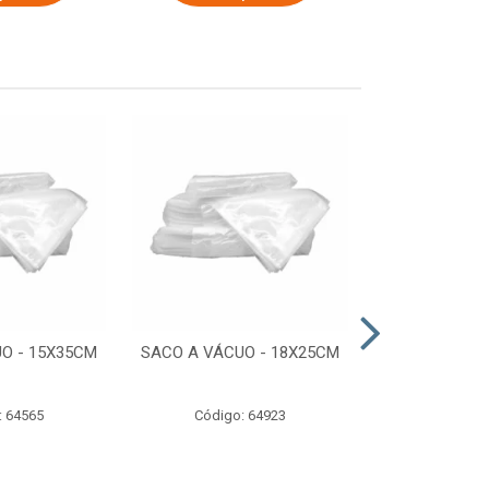
O - 15X35CM
SACO A VÁCUO - 18X25CM
STRETCH COM
ESTIRADO 4
2,50 KG 
: 64565
Código: 64923
Código: