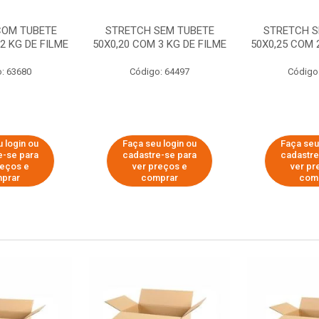
COM TUBETE
STRETCH SEM TUBETE
STRETCH S
2 KG DE FILME
50X0,20 COM 3 KG DE FILME
50X0,25 COM 
: 63680
Código: 64497
Código
 login ou
Faça seu login ou
Faça seu
e-se para
cadastre-se para
cadastre
reços e
ver preços e
ver pr
prar
comprar
com