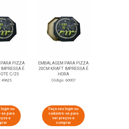
PARA PIZZA
EMBALAGEM PARA PIZZA
EMBALAGEM 
 IMPRESSA É
20CM KRAFT IMPRESSA É
35CM KRAFT 
OTE C/25
HORA
HO
: 49625
Código: 60007
Código:
 login ou
Faça seu login ou
Faça seu 
-se para
cadastre-se para
cadastre
eços e
ver preços e
ver pr
prar
comprar
comp