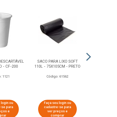
DESCARTÁVEL
SACO PARA LIXO SOFT
DISPENSER 
 - CF-200
110L - 75X105CM - PRETO
HIGIÊNICO R
ECOLÓGI
: 1121
Código: 61562
Código:
 login ou
Faça seu login ou
Faça seu 
-se para
cadastre-se para
cadastre
eços e
ver preços e
ver pr
prar
comprar
comp