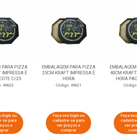
 PARA PIZZA
EMBALAGEM PARA PIZZA
EMBALAGEM 
 IMPRESSA É
25CM KRAFT IMPRESSA É
40CM KRAFT
COTE C/25
HORA
HORA PAC
: 49623
Código: 49621
Código
 login ou
Faça seu login ou
Faça seu
e-se para
cadastre-se para
cadastre
reços e
ver preços e
ver pr
prar
comprar
com