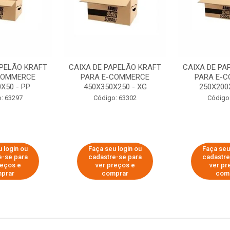
APELÃO KRAFT
CAIXA DE PAPELÃO KRAFT
CAIXA DE PA
COMMERCE
PARA E-COMMERCE
PARA E-
X50 - PP
450X350X250 - XG
250X200
: 63297
Código: 63302
Código
 login ou
Faça seu login ou
Faça seu
e-se para
cadastre-se para
cadastre
reços e
ver preços e
ver pr
prar
comprar
com