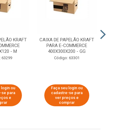
PELÃO KRAFT
CAIXA DE PAPELÃO KRAFT
CAIXA DE PA
COMMERCE
PARA E-COMMERCE
PARA E-C
X120 - M
400X300X200 - GG
200X150
: 63299
Código: 63301
Código:
 login ou
Faça seu login ou
Faça seu 
-se para
cadastre-se para
cadastre
eços e
ver preços e
ver pr
prar
comprar
comp