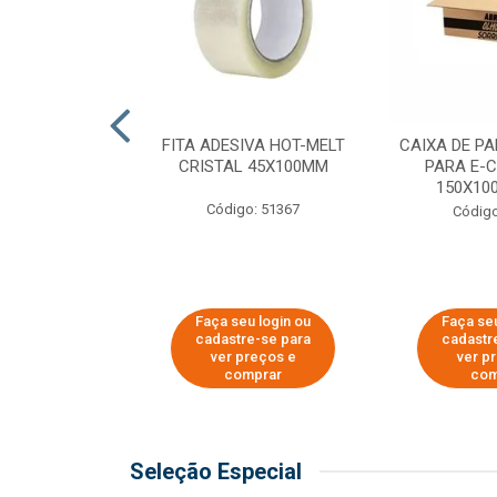
 PAPEL KRAFT
FITA ADESIVA HOT-MELT
CAIXA DE P
 - 40CM
CRISTAL 45X100MM
PARA E-
150X100
o: 23403
Código: 51367
Código
u login ou
Faça seu login ou
Faça seu
e-se para
cadastre-se para
cadastr
reços e
ver preços e
ver p
mprar
comprar
com
Seleção Especial