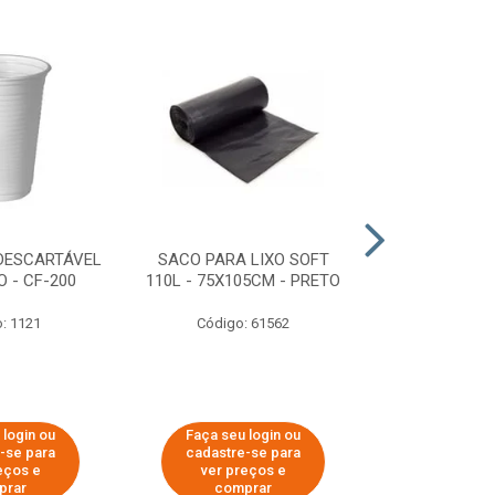
DESCARTÁVEL
SACO PARA LIXO SOFT
DISPENSER 
 - CF-200
110L - 75X105CM - PRETO
HIGIÊNICO R
ECOLÓGI
: 1121
Código: 61562
Código:
 login ou
Faça seu login ou
Faça seu 
-se para
cadastre-se para
cadastre
eços e
ver preços e
ver pr
prar
comprar
comp