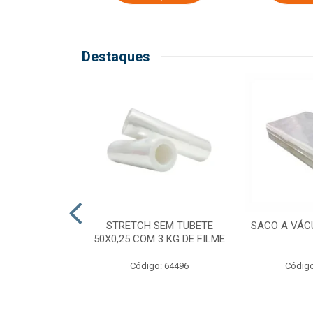
Destaques
COM TUBETE
STRETCH SEM TUBETE
SACO A VÁC
M 2,50 KG DE
50X0,25 COM 3 KG DE FILME
ILME
Código: 64496
Código
o: 64499