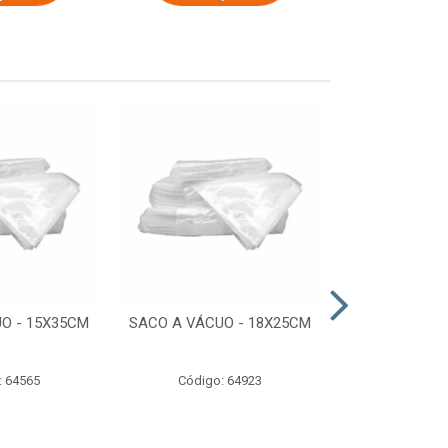
O - 15X35CM
SACO A VÁCUO - 18X25CM
STRETCH COM
ESTIRADO 4
2,50 KG 
: 64565
Código: 64923
Código: