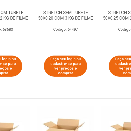
COM TUBETE
STRETCH SEM TUBETE
STRETCH S
2 KG DE FILME
50X0,20 COM 3 KG DE FILME
50X0,25 COM 
: 63680
Código: 64497
Código
 login ou
Faça seu login ou
Faça seu
e-se para
cadastre-se para
cadastre
reços e
ver preços e
ver pr
prar
comprar
com