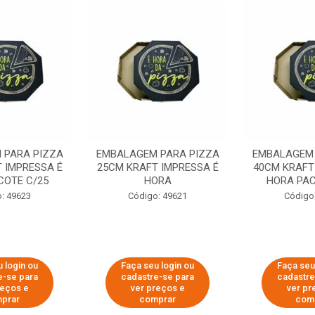
 PARA PIZZA
EMBALAGEM PARA PIZZA
EMBALAGEM 
 IMPRESSA É
25CM KRAFT IMPRESSA É
40CM KRAFT
COTE C/25
HORA
HORA PAC
: 49623
Código: 49621
Código
 login ou
Faça seu login ou
Faça seu
e-se para
cadastre-se para
cadastre
reços e
ver preços e
ver pr
prar
comprar
com