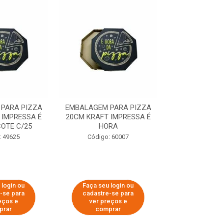
PARA PIZZA
EMBALAGEM PARA PIZZA
EMBALAGEM 
 IMPRESSA É
20CM KRAFT IMPRESSA É
35CM KRAFT 
OTE C/25
HORA
HO
: 49625
Código: 60007
Código:
 login ou
Faça seu login ou
Faça seu 
-se para
cadastre-se para
cadastre
eços e
ver preços e
ver pr
prar
comprar
comp