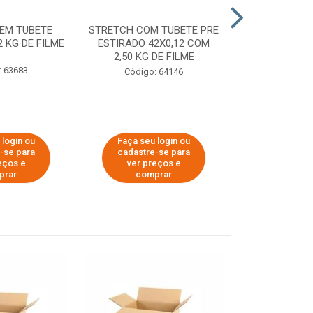
EM TUBETE
STRETCH COM TUBETE PRE
STRETCH COM
2 KG DE FILME
ESTIRADO 42X0,12 COM
ESTIRADO 4
2,50 KG DE FILME
2,00 KG 
: 63683
Código: 64146
Código:
 login ou
Faça seu login ou
Faça seu 
-se para
cadastre-se para
cadastre
eços e
ver preços e
ver pr
prar
comprar
comp