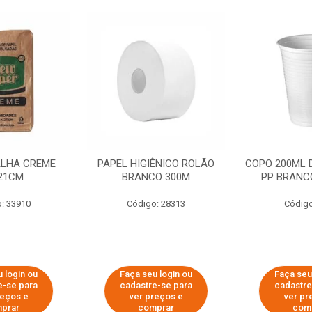
ALHA CREME
PAPEL HIGIÊNICO ROLÃO
COPO 200ML 
21CM
BRANCO 300M
PP BRANCO
: 33910
Código: 28313
Código
 login ou
Faça seu login ou
Faça seu
e-se para
cadastre-se para
cadastre
reços e
ver preços e
ver pr
prar
comprar
com