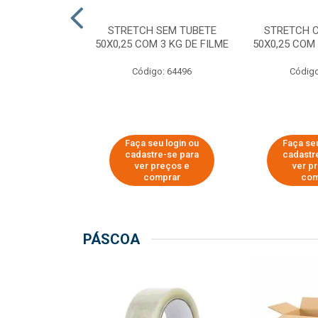
M TUBETE PRE
STRETCH SEM TUBETE
STRETCH 
42X0,12 COM
50X0,25 COM 3 KG DE FILME
50X0,25 COM 
 DE FILME
Código: 64496
Código
o: 64354
u login ou
Faça seu login ou
Faça seu
e-se para
cadastre-se para
cadastr
reços e
ver preços e
ver p
mprar
comprar
com
PÁSCOA