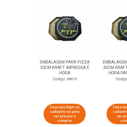
 PARA PIZZA
EMBALAGEM PARA PIZZA
EMBALAGEM
T IMPRESSA É
35CM KRAFT IMPRESSA É
30CM KRAFT
ORA
HORA
HORA PA
o: 60007
Código: 49619
Código
u login ou
Faça seu login ou
Faça seu
e-se para
cadastre-se para
cadastr
reços e
ver preços e
ver p
mprar
comprar
com