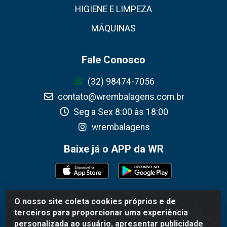
HIGIENE E LIMPEZA
MÁQUINAS
Fale Conosco
(32) 98474-7056
contato@wrembalagens.com.br
Seg a Sex 8:00 às 18:00
wrembalagens
Baixe já o APP da WR
O nosso site coleta cookies próprios e de
WR Embalagens - R. Cel. Teodoro Gomes de Araújo,
terceiros para proporcionar uma experiência
1360 - Grogotó - Barbacena / MG - CEP 36202-628 -
personalizada ao usuário, apresentar publicidade