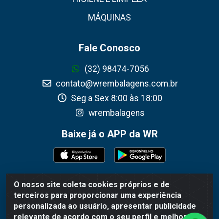
MÁQUINAS
Fale Conosco
(32) 98474-7056
contato@wrembalagens.com.br
Seg a Sex 8:00 às 18:00
wrembalagens
Baixe já o APP da WR
O nosso site coleta cookies próprios e de
WR Embalagens - R. Cel. Teodoro Gomes de Araújo, 1360 -
terceiros para proporcionar uma experiência
Grogotó - Barbacena / MG - CEP 36202-628 - CNPJ
personalizada ao usuário, apresentar publicidade
02.692.206/0001-55
relevante de acordo com o seu perfil e melhorar a