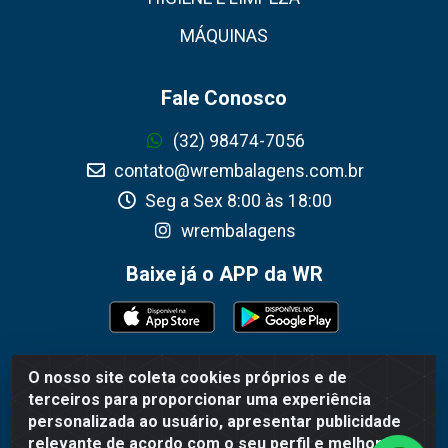
MÁQUINAS
Fale Conosco
(32) 98474-7056
contato@wrembalagens.com.br
Seg a Sex 8:00 às 18:00
wrembalagens
Baixe já o APP da WR
O nosso site coleta cookies próprios e de
WR Embalagens - R. Cel. Teodoro Gomes de Araújo, 1360 -
terceiros para proporcionar uma experiência
Grogotó - Barbacena / MG - CEP 36202-628 - CNPJ
personalizada ao usuário, apresentar publicidade
02.692.206/0001-55
relevante de acordo com o seu perfil e melhorar a