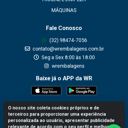
MÁQUINAS
Fale Conosco
(32) 98474-7056
contato@wrembalagens.com.br
Seg a Sex 8:00 às 18:00
wrembalagens
Baixe já o APP da WR
O nosso site coleta cookies próprios e de
WR Embalagens - R. Cel. Teodoro Gomes de Araújo, 1360 -
terceiros para proporcionar uma experiência
Grogotó - Barbacena / MG - CEP 36202-628 - CNPJ
personalizada ao usuário, apresentar publicidade
02.692.206/0001-55
relevante de acordo com o seu perfil e melhorar a