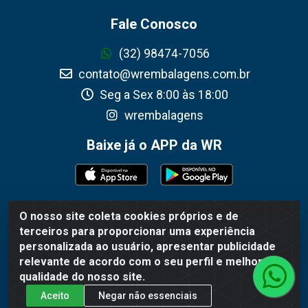
Fale Conosco
(32) 98474-7056
contato@wrembalagens.com.br
Seg a Sex 8:00 às 18:00
wrembalagens
Baixe já o APP da WR
O nosso site coleta cookies próprios e de
WR Embalagens - R. Cel. Teodoro Gomes de Araújo, 1360 -
terceiros para proporcionar uma experiência
Grogotó - Barbacena / MG - CEP 36202-628 - CNPJ
personalizada ao usuário, apresentar publicidade
02.692.206/0001-55
relevante de acordo com o seu perfil e melhorar a
qualidade do nosso site.
Aceito
Negar não essenciais