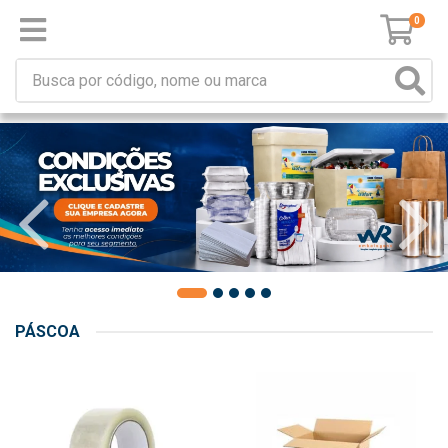
0
PÁSCOA