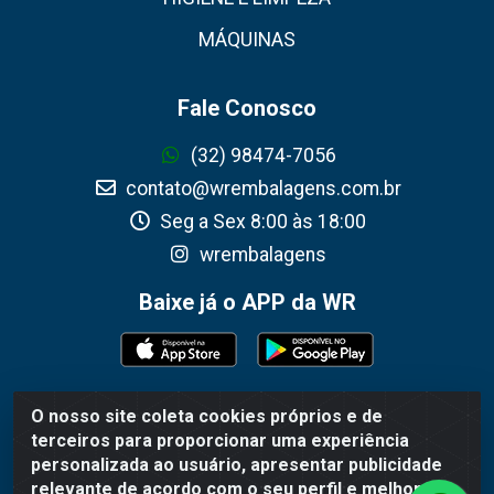
MÁQUINAS
Fale Conosco
(32) 98474-7056
contato@wrembalagens.com.br
Seg a Sex 8:00 às 18:00
wrembalagens
Baixe já o APP da WR
O nosso site coleta cookies próprios e de
WR Embalagens - R. Cel. Teodoro Gomes de Araújo, 1360 -
terceiros para proporcionar uma experiência
Grogotó - Barbacena / MG - CEP 36202-628 - CNPJ
personalizada ao usuário, apresentar publicidade
02.692.206/0001-55
relevante de acordo com o seu perfil e melhorar a