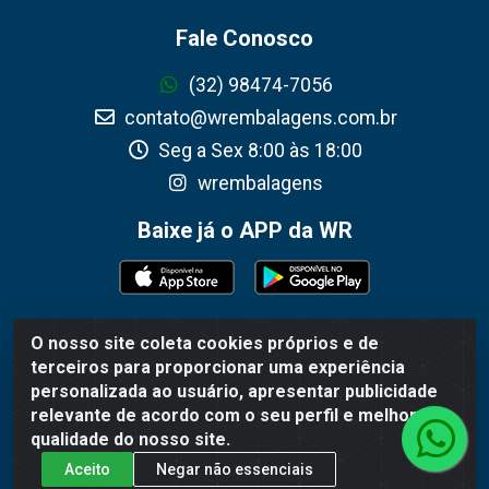
Fale Conosco
(32) 98474-7056
contato@wrembalagens.com.br
Seg a Sex 8:00 às 18:00
wrembalagens
Baixe já o APP da WR
O nosso site coleta cookies próprios e de
WR Embalagens - R. Cel. Teodoro Gomes de Araújo, 1360 -
terceiros para proporcionar uma experiência
Grogotó - Barbacena / MG - CEP 36202-628 - CNPJ
personalizada ao usuário, apresentar publicidade
02.692.206/0001-55
relevante de acordo com o seu perfil e melhorar a
qualidade do nosso site.
Aceito
Negar não essenciais