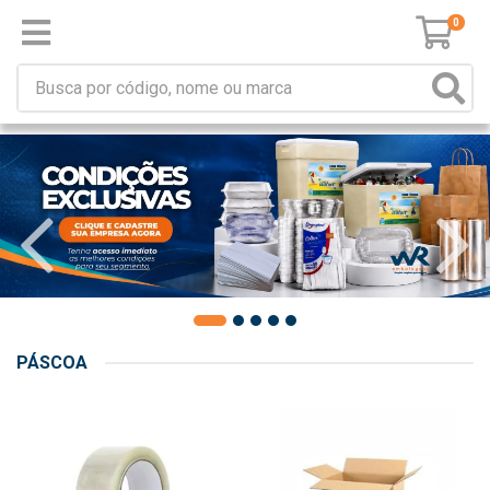
0
PÁSCOA