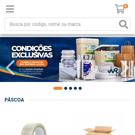
0
PÁSCOA