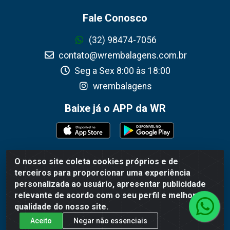
Fale Conosco
(32) 98474-7056
contato@wrembalagens.com.br
Seg a Sex 8:00 às 18:00
wrembalagens
Baixe já o APP da WR
O nosso site coleta cookies próprios e de
WR Embalagens - R. Cel. Teodoro Gomes de Araújo, 1360 -
terceiros para proporcionar uma experiência
Grogotó - Barbacena / MG - CEP 36202-628 - CNPJ
personalizada ao usuário, apresentar publicidade
02.692.206/0001-55
relevante de acordo com o seu perfil e melhorar a
qualidade do nosso site.
Aceito
Negar não essenciais