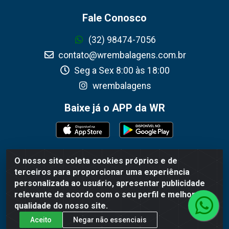
Fale Conosco
(32) 98474-7056
contato@wrembalagens.com.br
Seg a Sex 8:00 às 18:00
wrembalagens
Baixe já o APP da WR
O nosso site coleta cookies próprios e de
WR Embalagens - R. Cel. Teodoro Gomes de Araújo, 1360 -
terceiros para proporcionar uma experiência
Grogotó - Barbacena / MG - CEP 36202-628 - CNPJ
personalizada ao usuário, apresentar publicidade
02.692.206/0001-55
relevante de acordo com o seu perfil e melhorar a
qualidade do nosso site.
Aceito
Negar não essenciais