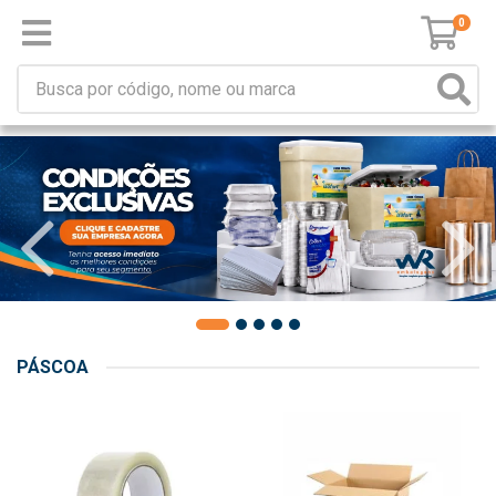
0
PÁSCOA