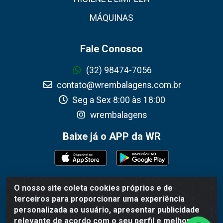
MÁQUINAS
Fale Conosco
(32) 98474-7056
contato@wrembalagens.com.br
Seg a Sex 8:00 às 18:00
wrembalagens
Baixe já o APP da WR
O nosso site coleta cookies próprios e de
WR Embalagens - R. Cel. Teodoro Gomes de Araújo, 1360 -
terceiros para proporcionar uma experiência
Grogotó - Barbacena / MG - CEP 36202-628 - CNPJ
personalizada ao usuário, apresentar publicidade
02.692.206/0001-55
relevante de acordo com o seu perfil e melhorar a