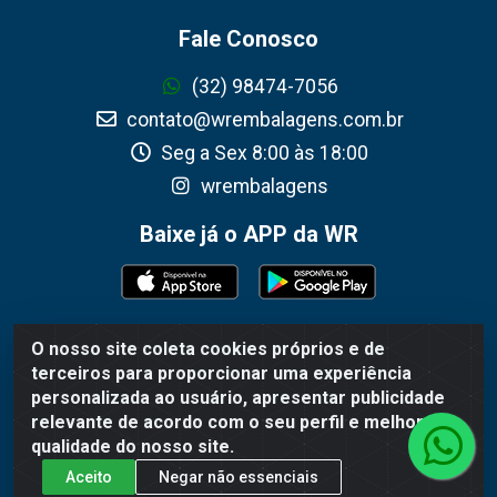
Fale Conosco
(32) 98474-7056
contato@wrembalagens.com.br
Seg a Sex 8:00 às 18:00
wrembalagens
Baixe já o APP da WR
O nosso site coleta cookies próprios e de
WR Embalagens - R. Cel. Teodoro Gomes de Araújo, 1360 -
terceiros para proporcionar uma experiência
Grogotó - Barbacena / MG - CEP 36202-628 - CNPJ
personalizada ao usuário, apresentar publicidade
02.692.206/0001-55
relevante de acordo com o seu perfil e melhorar a
qualidade do nosso site.
Aceito
Negar não essenciais