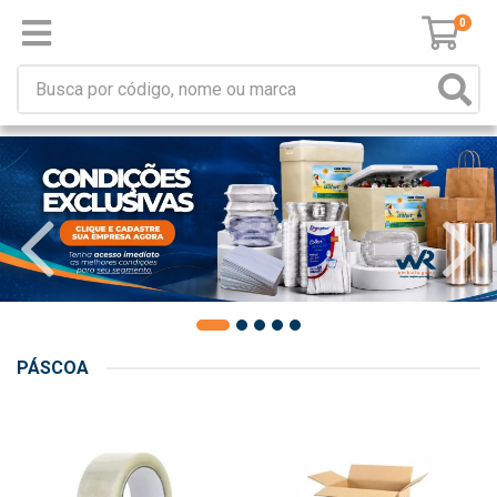
0
PÁSCOA