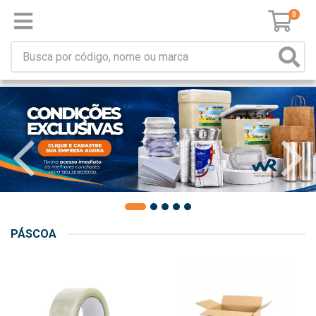
0
PÁSCOA