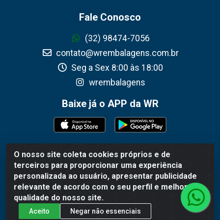
Fale Conosco
(32) 98474-7056
contato@wrembalagens.com.br
Seg a Sex 8:00 às 18:00
wrembalagens
Baixe já o APP da WR
O nosso site coleta cookies próprios e de
WR Embalagens - R. Cel. Teodoro Gomes de Araújo, 1360 -
terceiros para proporcionar uma experiência
Grogotó - Barbacena / MG - CEP 36202-628 - CNPJ
personalizada ao usuário, apresentar publicidade
02.692.206/0001-55
relevante de acordo com o seu perfil e melhorar a
qualidade do nosso site.
Aceito
Negar não essenciais