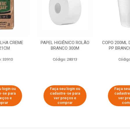
ALHA CREME
PAPEL HIGIÊNICO ROLÃO
COPO 200ML 
21CM
BRANCO 300M
PP BRANCO
: 33910
Código: 28313
Código
 login ou
Faça seu login ou
Faça seu
e-se para
cadastre-se para
cadastre
reços e
ver preços e
ver pr
prar
comprar
com