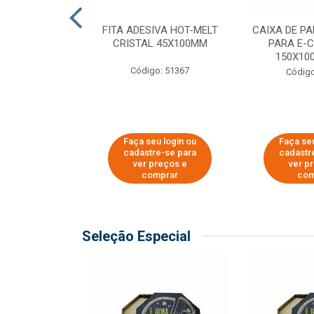
 PAPEL KRAFT
FITA ADESIVA HOT-MELT
CAIXA DE P
 - 40CM
CRISTAL 45X100MM
PARA E-
150X100
o: 23403
Código: 51367
Código
u login ou
Faça seu login ou
Faça seu
e-se para
cadastre-se para
cadastr
reços e
ver preços e
ver p
mprar
comprar
com
Seleção Especial