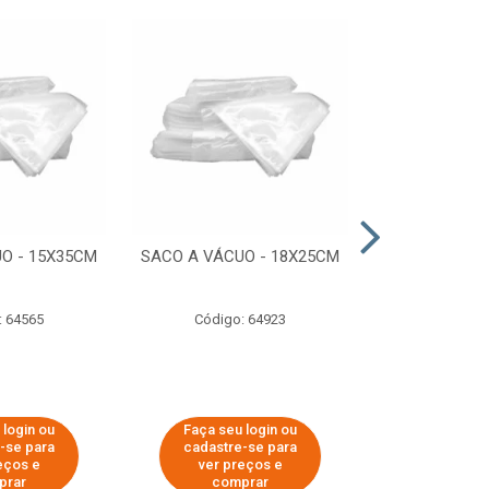
O - 15X35CM
SACO A VÁCUO - 18X25CM
STRETCH COM
ESTIRADO 4
2,50 KG 
: 64565
Código: 64923
Código:
 login ou
Faça seu login ou
Faça seu 
-se para
cadastre-se para
cadastre
eços e
ver preços e
ver pr
prar
comprar
comp