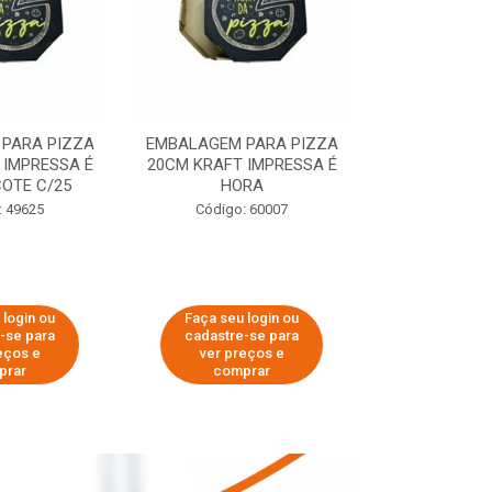
PARA PIZZA
EMBALAGEM PARA PIZZA
EMBALAGEM 
 IMPRESSA É
20CM KRAFT IMPRESSA É
35CM KRAFT 
OTE C/25
HORA
HO
: 49625
Código: 60007
Código:
 login ou
Faça seu login ou
Faça seu 
-se para
cadastre-se para
cadastre
eços e
ver preços e
ver pr
prar
comprar
comp