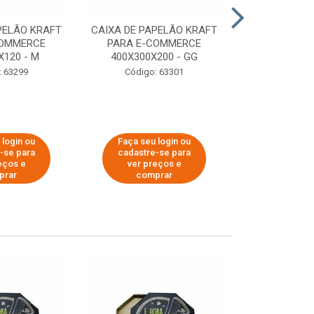
PELÃO KRAFT
CAIXA DE PAPELÃO KRAFT
CAIXA DE PA
COMMERCE
PARA E-COMMERCE
PARA E-C
X120 - M
400X300X200 - GG
200X150
: 63299
Código: 63301
Código:
 login ou
Faça seu login ou
Faça seu 
-se para
cadastre-se para
cadastre
eços e
ver preços e
ver pr
prar
comprar
comp