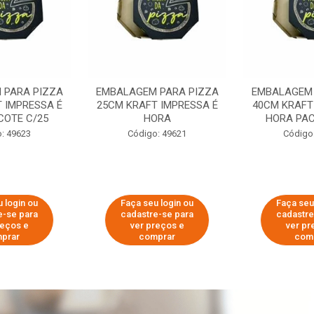
 PARA PIZZA
EMBALAGEM PARA PIZZA
EMBALAGEM 
 IMPRESSA É
25CM KRAFT IMPRESSA É
40CM KRAFT
COTE C/25
HORA
HORA PAC
: 49623
Código: 49621
Código
 login ou
Faça seu login ou
Faça seu
e-se para
cadastre-se para
cadastre
reços e
ver preços e
ver pr
prar
comprar
com