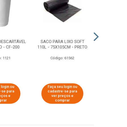
DESCARTÁVEL
SACO PARA LIXO SOFT
DISPENSER 
 - CF-200
110L - 75X105CM - PRETO
HIGIÊNICO R
ECOLÓGI
: 1121
Código: 61562
Código:
 login ou
Faça seu login ou
Faça seu 
-se para
cadastre-se para
cadastre
eços e
ver preços e
ver pr
prar
comprar
comp