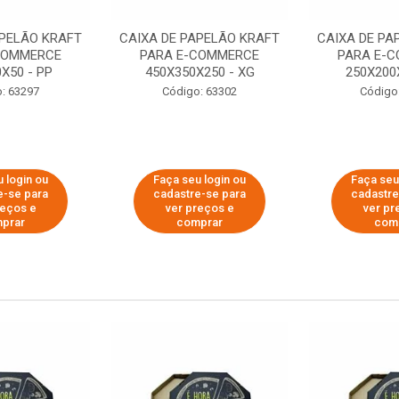
APELÃO KRAFT
CAIXA DE PAPELÃO KRAFT
CAIXA DE PA
COMMERCE
PARA E-COMMERCE
PARA E-
X50 - PP
450X350X250 - XG
250X200
: 63297
Código: 63302
Código
 login ou
Faça seu login ou
Faça seu
e-se para
cadastre-se para
cadastre
reços e
ver preços e
ver pr
prar
comprar
com