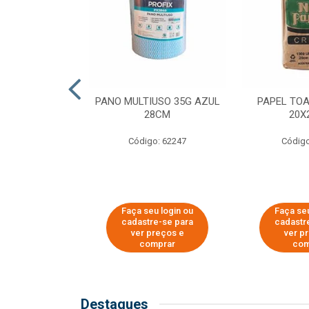
SER PARA
PANO MULTIUSO 35G AZUL
PAPEL TO
DE COPOS DE
28CM
20X
 E CAFÉ
Código: 62247
Código
o: 51281
u login ou
Faça seu login ou
Faça seu
e-se para
cadastre-se para
cadastr
reços e
ver preços e
ver p
mprar
comprar
com
Destaques