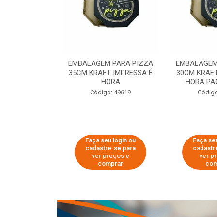
 PARA PIZZA
EMBALAGEM PARA PIZZA
EMBALAGEM
T IMPRESSA É
35CM KRAFT IMPRESSA É
30CM KRAFT
ORA
HORA
HORA PA
o: 60007
Código: 49619
Código
u login ou
Faça seu login ou
Faça seu
e-se para
cadastre-se para
cadastr
reços e
ver preços e
ver p
mprar
comprar
com