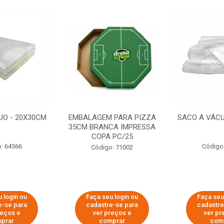
UO - 20X30CM
EMBALAGEM PARA PIZZA
SACO A VÁCU
35CM BRANCA IMPRESSA
COPA PC/25
: 64566
Código
Código: 71002
 login ou
Faça seu login ou
Faça seu
e-se para
cadastre-se para
cadastre
reços e
ver preços e
ver pr
prar
comprar
com