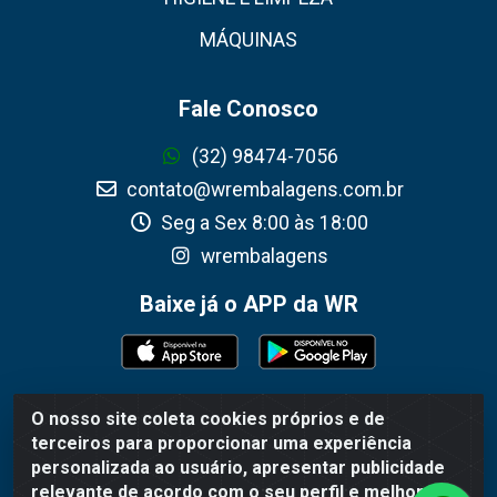
MÁQUINAS
Fale Conosco
(32) 98474-7056
contato@wrembalagens.com.br
Seg a Sex 8:00 às 18:00
wrembalagens
Baixe já o APP da WR
O nosso site coleta cookies próprios e de
WR Embalagens - R. Cel. Teodoro Gomes de Araújo, 1360 -
terceiros para proporcionar uma experiência
Grogotó - Barbacena / MG - CEP 36202-628 - CNPJ
personalizada ao usuário, apresentar publicidade
02.692.206/0001-55
relevante de acordo com o seu perfil e melhorar a