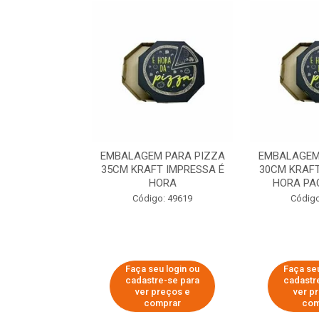
 PARA PIZZA
EMBALAGEM PARA PIZZA
EMBALAGEM
T IMPRESSA É
35CM KRAFT IMPRESSA É
30CM KRAFT
ORA
HORA
HORA PA
o: 60007
Código: 49619
Código
u login ou
Faça seu login ou
Faça seu
e-se para
cadastre-se para
cadastr
reços e
ver preços e
ver p
mprar
comprar
com