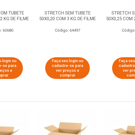
COM TUBETE
STRETCH SEM TUBETE
STRETCH S
2 KG DE FILME
50X0,20 COM 3 KG DE FILME
50X0,25 COM 
: 63680
Código: 64497
Código
 login ou
Faça seu login ou
Faça seu
e-se para
cadastre-se para
cadastre
reços e
ver preços e
ver pr
prar
comprar
com