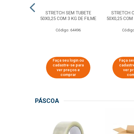
M TUBETE PRE
STRETCH SEM TUBETE
STRETCH 
42X0,12 COM
50X0,25 COM 3 KG DE FILME
50X0,25 COM 
 DE FILME
Código: 64496
Código
o: 64354
u login ou
Faça seu login ou
Faça seu
e-se para
cadastre-se para
cadastr
reços e
ver preços e
ver p
mprar
comprar
com
PÁSCOA