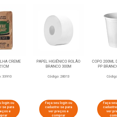
ALHA CREME
PAPEL HIGIÊNICO ROLÃO
COPO 200ML 
21CM
BRANCO 300M
PP BRANCO
: 33910
Código: 28313
Código
 login ou
Faça seu login ou
Faça seu
e-se para
cadastre-se para
cadastre
reços e
ver preços e
ver pr
prar
comprar
com