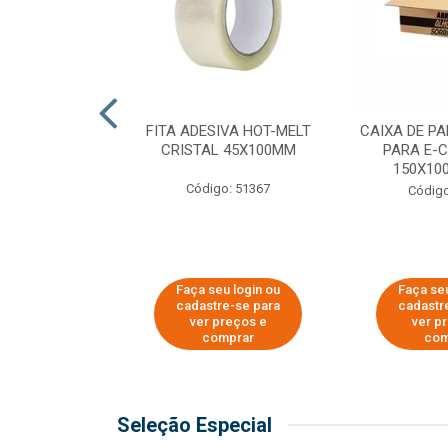
 PAPEL KRAFT
FITA ADESIVA HOT-MELT
CAIXA DE P
 - 40CM
CRISTAL 45X100MM
PARA E-
150X100
o: 23403
Código: 51367
Código
u login ou
Faça seu login ou
Faça seu
e-se para
cadastre-se para
cadastr
reços e
ver preços e
ver p
mprar
comprar
com
Seleção Especial