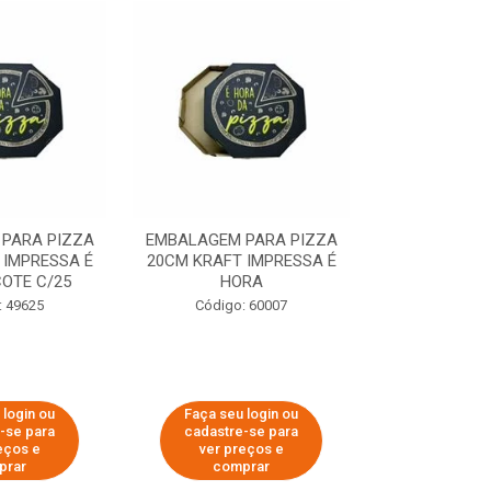
PARA PIZZA
EMBALAGEM PARA PIZZA
EMBALAGEM 
 IMPRESSA É
20CM KRAFT IMPRESSA É
35CM KRAFT 
OTE C/25
HORA
HO
: 49625
Código: 60007
Código:
 login ou
Faça seu login ou
Faça seu 
-se para
cadastre-se para
cadastre
eços e
ver preços e
ver pr
prar
comprar
comp