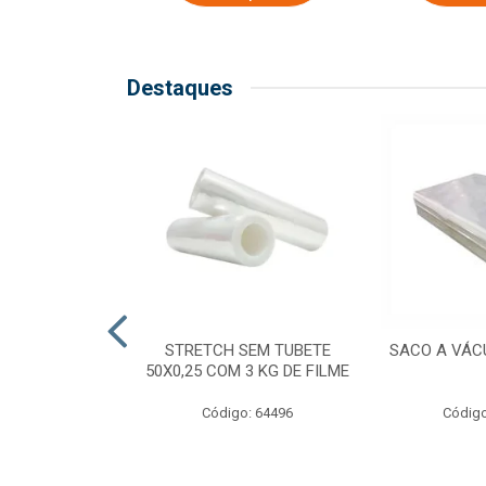
Destaques
COM TUBETE
STRETCH SEM TUBETE
SACO A VÁC
M 2,50 KG DE
50X0,25 COM 3 KG DE FILME
ILME
Código: 64496
Código
o: 64499