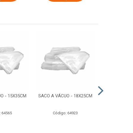
O - 15X35CM
SACO A VÁCUO - 18X25CM
STRETCH COM
ESTIRADO 4
2,50 KG 
: 64565
Código: 64923
Código: