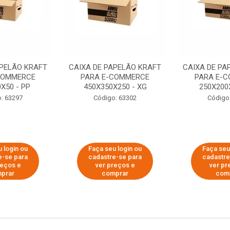
APELÃO KRAFT
CAIXA DE PAPELÃO KRAFT
CAIXA DE PA
COMMERCE
PARA E-COMMERCE
PARA E-
X50 - PP
450X350X250 - XG
250X200
: 63297
Código: 63302
Código
 login ou
Faça seu login ou
Faça seu
e-se para
cadastre-se para
cadastre
reços e
ver preços e
ver pr
prar
comprar
com