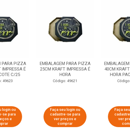
 PARA PIZZA
EMBALAGEM PARA PIZZA
EMBALAGEM 
 IMPRESSA É
25CM KRAFT IMPRESSA É
40CM KRAFT
COTE C/25
HORA
HORA PAC
: 49623
Código: 49621
Código
 login ou
Faça seu login ou
Faça seu
e-se para
cadastre-se para
cadastre
reços e
ver preços e
ver pr
prar
comprar
com