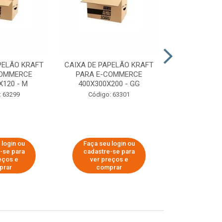
PELÃO KRAFT
CAIXA DE PAPELÃO KRAFT
CAIXA DE PA
COMMERCE
PARA E-COMMERCE
PARA E-C
X120 - M
400X300X200 - GG
200X150
: 63299
Código: 63301
Código:
 login ou
Faça seu login ou
Faça seu 
-se para
cadastre-se para
cadastre
eços e
ver preços e
ver pr
prar
comprar
comp