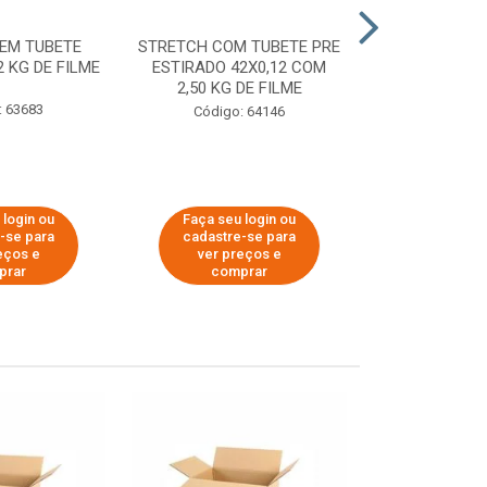
EM TUBETE
STRETCH COM TUBETE PRE
STRETCH COM
2 KG DE FILME
ESTIRADO 42X0,12 COM
ESTIRADO 4
2,50 KG DE FILME
2,00 KG 
: 63683
Código: 64146
Código:
 login ou
Faça seu login ou
Faça seu 
-se para
cadastre-se para
cadastre
eços e
ver preços e
ver pr
prar
comprar
comp