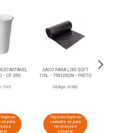
DESCARTÁVEL
SACO PARA LIXO SOFT
DISPENSER 
 - CF-200
110L - 75X105CM - PRETO
HIGIÊNICO R
ECOLÓGI
: 1121
Código: 61562
Código:
 login ou
Faça seu login ou
Faça seu 
-se para
cadastre-se para
cadastre
eços e
ver preços e
ver pr
prar
comprar
comp